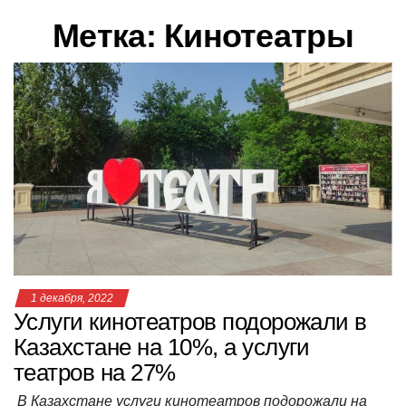
в
Метка:
Кинотеатры
и
г
а
ц
и
ю
1 декабря, 2022
Услуги кинотеатров подорожали в
Казахстане на 10%, а услуги
театров на 27%
В Казахстане услуги кинотеатров подорожали на