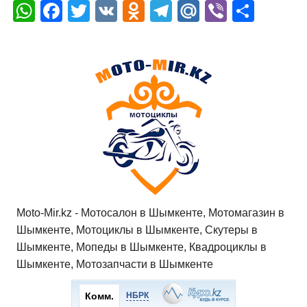
W
F
T
V
O
T
M
Vi
О
h
a
wi
K
d
el
ail
b
т
at
c
tt
n
e
.R
er
п
s
e
er
o
gr
u
р
A
b
kl
a
а
p
o
a
m
в
p
o
ss
и
k
ni
т
ki
ь
Moto-Mir.kz - Мотосалон в Шымкенте, Мотомагазин в
Шымкенте, Мотоциклы в Шымкенте, Скутеры в
Шымкенте, Мопеды в Шымкенте, Квадроциклы в
Шымкенте, Мотозапчасти в Шымкенте