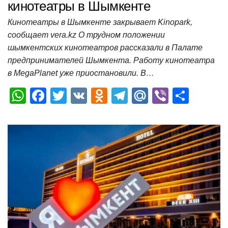
кинотеатры в Шымкенте
Кинотеатры в Шымкенте закрывает Kinopark,
сообщает vera.kz О трудном положении
шымкентских кинотеатров рассказали в Палате
предпринимателей Шымкента. Работу кинотеатра
в MegaPlanet уже приостановили. В…
W
F
T
V
O
T
M
Vi
О
h
a
wi
K
d
el
ail
b
т
at
c
tt
n
e
.R
er
п
s
e
er
o
gr
u
р
A
b
kl
a
а
p
o
a
m
в
p
o
ss
и
k
ni
т
ki
ь