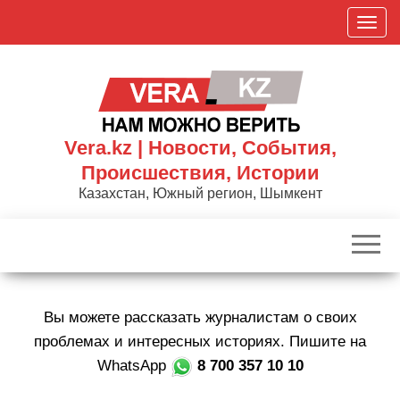
Skip
П
to
о
the
к
content
а
з
а
Vera.kz | Новости, События,
т
Происшествия, Истории
ь
Казахстан, Южный регион, Шымкент
/
С
к
р
ы
Вы можете рассказать журналистам о своих
т
ь
проблемах и интересных историях. Пишите на
н
WhatsApp
8 700 357 10 10
а