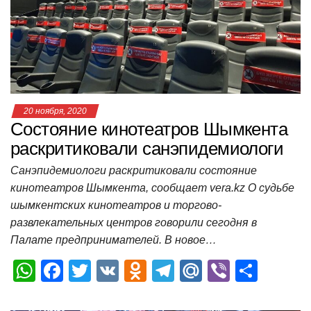
p
o
a
m
в
p
o
ss
и
k
ni
т
ki
ь
20 ноября, 2020
Состояние кинотеатров Шымкента
раскритиковали санэпидемиологи
Санэпидемиологи раскритиковали состояние
кинотеатров Шымкента, сообщает vera.kz О судьбе
шымкентских кинотеатров и торгово-
развлекательных центров говорили сегодня в
Палате предпринимателей. В новое…
W
F
T
V
O
T
M
Vi
О
h
a
wi
K
d
el
ail
b
т