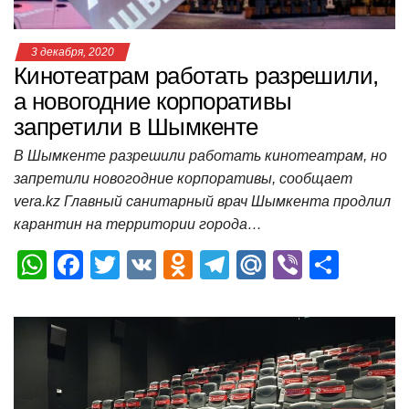
3 декабря, 2020
Кинотеатрам работать разрешили,
а новогодние корпоративы
запретили в Шымкенте
В Шымкенте разрешили работать кинотеатрам, но
запретили новогодние корпоративы, сообщает
vera.kz Главный санитарный врач Шымкента продлил
карантин на территории города…
W
F
T
V
O
T
M
Vi
О
h
a
wi
K
d
el
ail
b
т
at
c
tt
n
e
.R
er
п
s
e
er
o
gr
u
р
A
b
kl
a
а