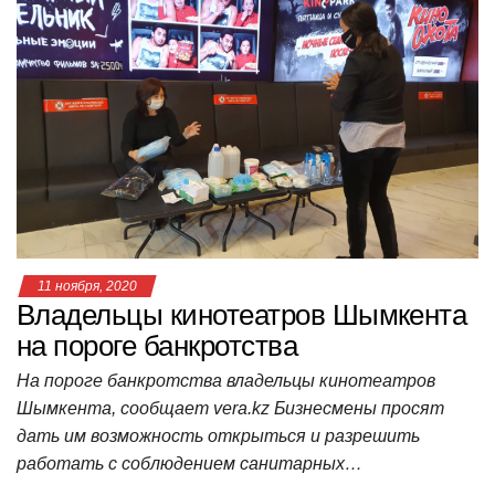
at
c
tt
n
e
.R
er
п
s
e
er
o
gr
u
р
A
b
kl
a
а
p
o
a
m
в
p
o
ss
и
k
ni
т
ki
ь
11 ноября, 2020
Владельцы кинотеатров Шымкента
на пороге банкротства
На пороге банкротства владельцы кинотеатров
Шымкента, сообщает vera.kz Бизнесмены просят
дать им возможность открыться и разрешить
работать с соблюдением санитарных…