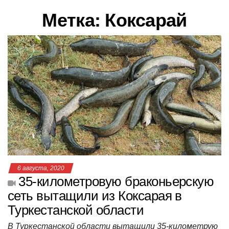
в
Метка:
Коксарай
и
г
а
ц
и
ю
6 августа, 2020
35-километровую браконьерскую
сеть вытащили из Коксарая в
Туркестанской области
В Туркестанской области вытащили 35-километрую