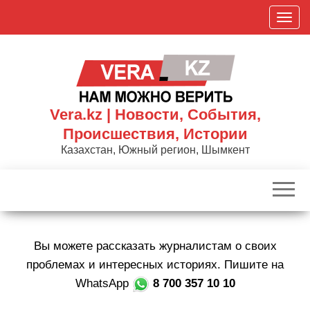
Skip
П
to
о
the
к
content
а
з
а
Vera.kz | Новости, События,
т
Происшествия, Истории
ь
Казахстан, Южный регион, Шымкент
/
С
к
р
ы
Вы можете рассказать журналистам о своих
т
ь
проблемах и интересных историях. Пишите на
н
WhatsApp
8 700 357 10 10
а