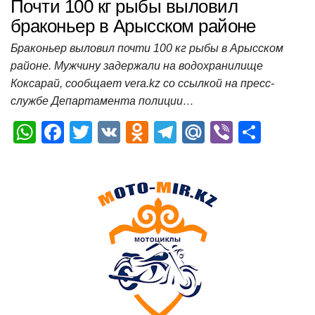
Почти 100 кг рыбы выловил
браконьер в Арысском районе
Браконьер выловил почти 100 кг рыбы в Арысском
районе. Мужчину задержали на водохранилище
Коксарай, сообщает vera.kz со ссылкой на пресс-
службе Департамента полиции…
W
F
T
V
O
T
M
Vi
О
h
a
wi
K
d
el
ail
b
т
at
c
tt
n
e
.R
er
п
s
e
er
o
gr
u
р
A
b
kl
a
а
p
o
a
m
в
p
o
ss
и
k
ni
т
ki
ь