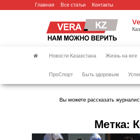
Skip
Главная
Все статьи
Контакты
to
the
Ve
content
Ка
Новости Казахстана
Жизнь на юге
ПроСпорт
Быть здоровым
Успе
Вы можете рассказать журналис
Метка:
К