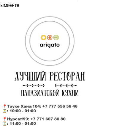
ымкенте