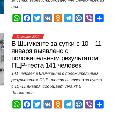
за сутки зарегистрировано 444 случая КВИ, из
k
ni
т
них…
ki
ь
W
F
T
V
O
T
M
Vi
О
h
a
wi
K
d
el
ail
b
т
at
c
tt
n
e
.R
er
п
11 января, 2022
s
e
er
o
gr
u
р
В Шымкенте за сутки с 10 – 11
A
b
kl
a
а
января выявлено с
положительным результатом
p
o
a
m
в
ПЦР-теста 141 человек
p
o
ss
и
141 человек в Шымкенте с положительным
k
ni
т
результатом ПЦР- теста выявлено за сутки
ki
ь
с 10 -11 января, сообщает vera.kz В
Шымкенте…
W
F
T
V
O
T
M
Vi
О
h
a
wi
K
d
el
ail
b
т