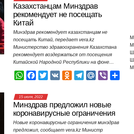
Казахстанцам Минздрав
рекомендует не посещать
Китай
Минздрав рекомендует казахстанцам не
M
посещать Китай, передает vera.kz
М
Министерство здравоохранения Казахстана
Ш
рекомендует воздержаться от посещения
Ш
Китайской Народной Республики на фоне…
М
W
F
T
V
O
T
M
Vi
О
h
a
wi
K
d
el
ail
b
т
at
c
tt
n
e
.R
er
п
15 июля, 2022
s
e
er
o
gr
u
р
Минздрав предложил новые
A
b
kl
a
а
коронавирусные ограничения
p
o
a
m
в
Новые коронавирусные ограничения минздрав
предложил, сообщает vera.kz Министр
p
o
ss
и