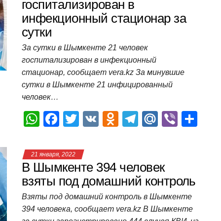
A
b
kl
a
а
госпитализирован в
инфекционный стационар за
p
o
a
m
в
сутки
p
o
ss
и
За сутки в Шымкенте 21 человек
k
ni
т
госпитализирован в инфекционный
ki
ь
стационар, сообщает vera.kz За минувшие
сутки в Шымкенте 21 инфицированный
человек…
W
F
T
V
O
T
M
Vi
О
h
a
wi
K
d
el
ail
b
т
at
c
tt
n
e
.R
er
п
21 января, 2022
s
e
er
o
gr
u
р
В Шымкенте 394 человек
A
b
kl
a
а
взяты под домашний контроль
p
o
a
m
в
Взяты под домашний контроль в Шымкенте
394 человека, сообщает vera.kz В Шымкенте
p
o
ss
и