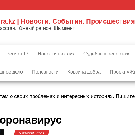
ra.kz | Новости, События, Происшествия
захстан, Южный регион, Шымкент
Регион 17
Новости на слух
Судебный репортаж
шное дело
Полезности
Корзина добра
Проект «Жи
там о своих проблемах и интересных историях. Пишит
оронавирус
5 января, 2023