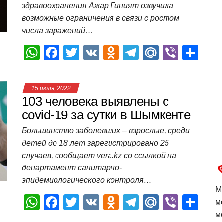
здравоохранения Ажар Гиният озвучила
k
ni
т
возможные ограничения в связи с ростом
ki
ь
числа заражений…
W
F
T
V
O
T
M
Vi
О
h
a
wi
K
d
el
ail
b
т
at
c
tt
n
e
.R
er
п
15 июля, 2022
s
e
er
o
gr
u
р
103 человека выявлены с
A
b
kl
a
а
covid-19 за сутки в Шымкенте
p
o
a
m
в
Большинство заболевших – взрослые, среди
детей до 18 лет зарегистрировано 25
p
o
ss
и
случаев, сообщает vera.kz со ссылкой на
k
ni
т
департамент санитарно-
ki
ь
эпидемиологического контроля…
М
W
F
T
V
O
T
M
Vi
О
м
h
a
wi
K
d
el
ail
b
т
м