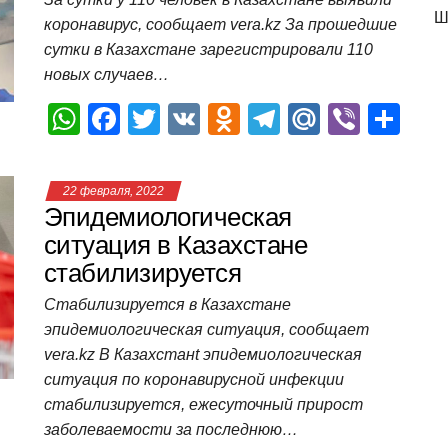
p
o
a
m
в
Ш
коронавирус, сообщает vera.kz За прошедшие
p
o
ss
и
сутки в Казахстане зарегистрировали 110
k
ni
т
новых случаев…
ki
ь
W
F
T
V
O
T
M
Vi
О
h
a
wi
K
d
el
ail
b
т
at
c
tt
n
e
.R
er
п
22 февраля, 2022
s
e
er
o
gr
u
р
Эпидемиологическая
A
b
kl
a
а
ситуация в Казахстане
стабилизируется
p
o
a
m
в
p
o
ss
и
Стабилизируется в Казахстане
эпидемиологическая ситуация, сообщает
k
ni
т
vera.kz В Казахстанt эпидемиологическая
ki
ь
ситуация по коронавирусной инфекции
стабилизируется, ежесуточный прирост
заболеваемости за последнюю…