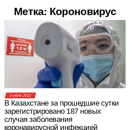
в
Метка:
Короновирус
и
г
а
ц
и
ю
5 июля, 2022
В Казахстане за прошедшие сутки
зарегистрировано 187 новых
случая заболевания
коронавирусной инфекцией