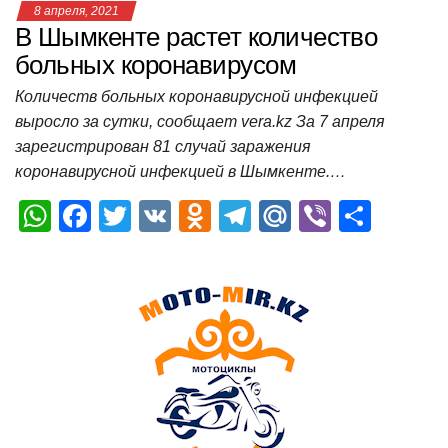
8 апреля, 2021
В Шымкенте растет количество
больных коронавирусом
Количеств больных коронавирусной инфекцией
выросло за сутки, сообщает vera.kz За 7 апреля
зарегистрирован 81 случай заражения
коронавирусной инфекцией в Шымкенте.…
W
F
T
V
O
T
M
Vi
О
h
a
wi
K
d
el
ail
b
т
at
c
tt
n
e
.R
er
п
s
e
er
o
gr
u
р
A
b
kl
a
а
p
o
a
m
в
p
o
ss
и
k
ni
т