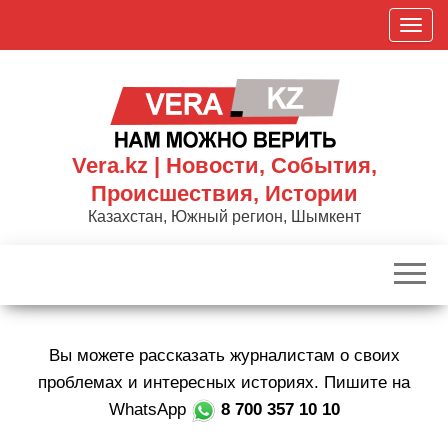
Skip
П
to
о
the
к
content
а
з
а
Vera.kz | Новости, События,
т
Происшествия, Истории
ь
Казахстан, Южный регион, Шымкент
/
С
к
р
ы
Вы можете рассказать журналистам о своих
т
ь
проблемах и интересных историях. Пишите на
н
WhatsApp
8 700 357 10 10
а