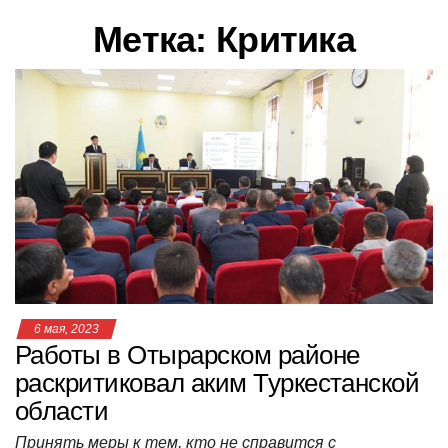
в
Метка:
Критика
и
г
а
ц
и
ю
6 мая, 2023
Работы в Отырарском районе
раскритиковал аким Туркестанской
области
Принять меры к тем, кто не справится с