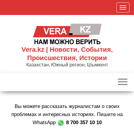
Skip
П
to
о
the
к
content
а
з
а
Vera.kz | Новости, События,
т
Происшествия, Истории
ь
Казахстан, Южный регион, Шымкент
/
С
к
р
ы
Вы можете рассказать журналистам о своих
т
ь
проблемах и интересных историях. Пишите на
н
WhatsApp
8 700 357 10 10
а