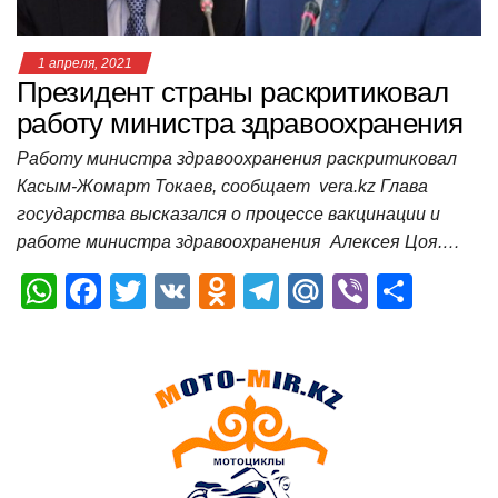
1 апреля, 2021
Президент страны раскритиковал
работу министра здравоохранения
Работу министра здравоохранения раскритиковал
Касым-Жомарт Токаев, сообщает vera.kz Глава
государства высказался о процессе вакцинации и
работе министра здравоохранения Алексея Цоя.…
W
F
T
V
O
T
M
Vi
О
h
a
wi
K
d
el
ail
b
т
at
c
tt
n
e
.R
er
п
s
e
er
o
gr
u
р
A
b
kl
a
а
p
o
a
m
в