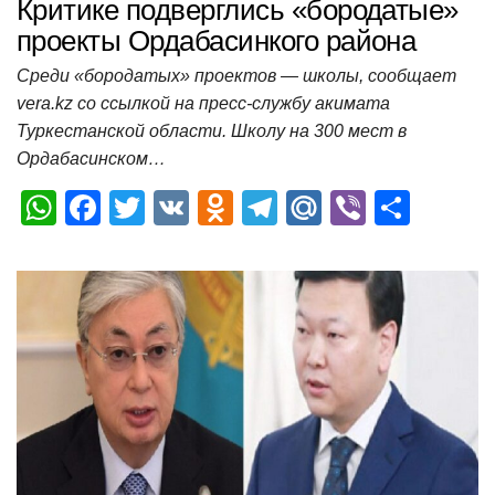
Критике подверглись «бородатые»
проекты Ордабасинкого района
Среди «бородатых» проектов — школы, сообщает
vera.kz со ссылкой на пресс-службу акимата
Туркестанской области. Школу на 300 мест в
Ордабасинском…
W
F
T
V
O
T
M
Vi
О
h
a
wi
K
d
el
ail
b
т
at
c
tt
n
e
.R
er
п
s
e
er
o
gr
u
р
A
b
kl
a
а
p
o
a
m
в
p
o
ss
и
k
ni
т
ki
ь