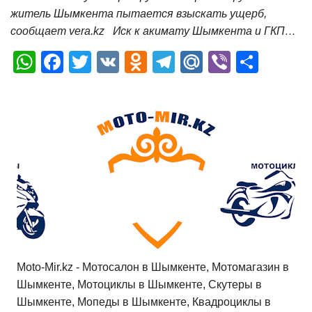
житель Шымкента пытается взыскать ущерб,
сообщает vera.kz Иск к акимату Шымкента и ГКП…
W
F
T
V
O
T
M
Vi
О
h
a
wi
K
d
el
ail
b
т
at
c
tt
n
e
.R
er
п
s
e
er
o
gr
u
р
A
b
kl
a
а
p
o
a
m
в
p
o
ss
и
k
ni
т
ki
ь
Moto-Mir.kz - Мотосалон в Шымкенте, Мотомагазин в
Шымкенте, Мотоциклы в Шымкенте, Скутеры в
Шымкенте, Мопеды в Шымкенте, Квадроциклы в