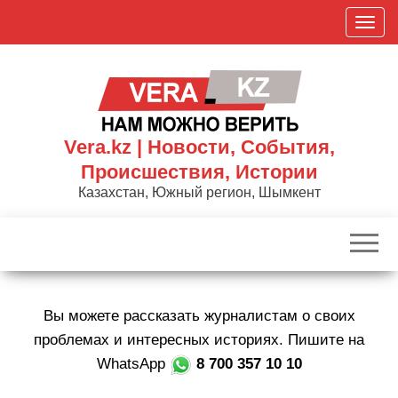
Skip
П
to
о
the
к
content
а
з
а
Vera.kz | Новости, События,
т
Происшествия, Истории
ь
Казахстан, Южный регион, Шымкент
/
С
к
р
ы
Вы можете рассказать журналистам о своих
т
ь
проблемах и интересных историях. Пишите на
н
WhatsApp
8 700 357 10 10
а