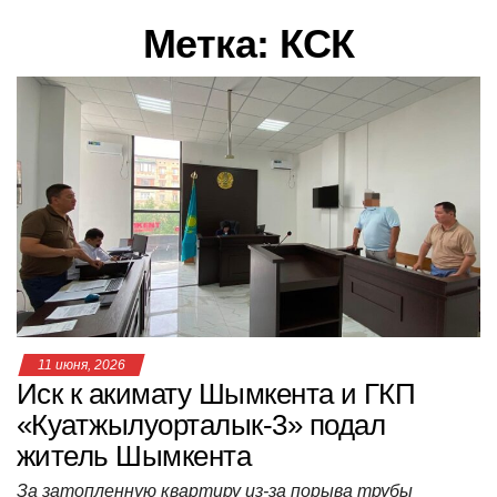
в
Метка:
КСК
и
г
а
ц
и
ю
11 июня, 2026
Иск к акимату Шымкента и ГКП
«Куатжылуорталык-3» подал
житель Шымкента
За затопленную квартиру из-за порыва трубы