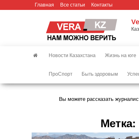
Skip
Главная
Все статьи
Контакты
to
the
Ve
content
Ка
Новости Казахстана
Жизнь на юге
ПроСпорт
Быть здоровым
Успе
Вы можете рассказать журналис
Метка: