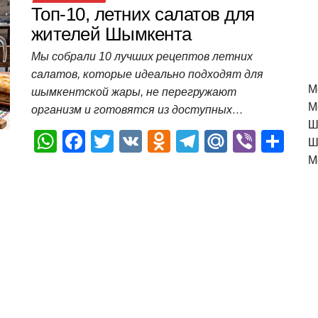
Топ-10, летних салатов для
жителей Шымкента
Мы собрали 10 лучших рецептов летних
салатов, которые идеально подходят для
M
шымкентской жары, не перегружают
М
организм и готовятся из доступных…
Ш
W
F
T
V
O
T
M
Vi
О
Ш
h
a
wi
K
d
el
ail
b
т
М
at
c
tt
n
e
.R
er
п
s
e
er
o
gr
u
р
A
b
kl
a
а
p
o
a
m
в
p
o
ss
и
k
ni
т