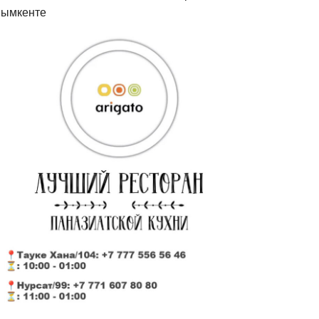
ымкенте