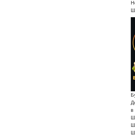
H
Ш
Б
Д
в
Ш
Ш
Ш