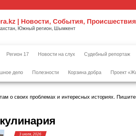
ra.kz | Новости, События, Происшествия
захстан, Южный регион, Шымкент
Регион 17
Новости на слух
Судебный репортаж
шное дело
Полезности
Корзина добра
Проект «Жи
там о своих проблемах и интересных историях. Пишит
кулинария
3 июля, 2026