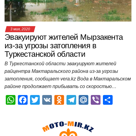
k
ni
т
ki
ь
3 мая, 2020
Эвакуируют жителей Мырзакента
из-за угрозы затопления в
Туркестанской области
В Туркестанской области эвакуируют жителей
райцентра Мактаральского района из-за угрозы
затопления, сообщает vera.kz Вода в Мактаральском
районе продолжает прибывать со скоростью…
W
F
T
V
O
T
M
Vi
О
h
a
wi
K
d
el
ail
b
т
at
c
tt
n
e
.R
er
п
s
e
er
o
gr
u
р