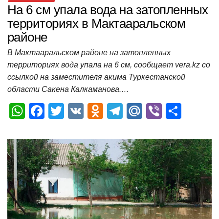
На 6 см упала вода на затопленных
территориях в Мактааральском
районе
В Мактааральском районе на затопленных
территориях вода упала на 6 см, сообщает vera.kz со
ссылкой на заместителя акима Туркестанской
области Сакена Калкаманова.…
W
F
T
V
O
T
M
Vi
О
h
a
wi
K
d
el
ail
b
т
at
c
tt
n
e
.R
er
п
s
e
er
o
gr
u
р
A
b
kl
a
а
p
o
a
m
в
p
o
ss
и