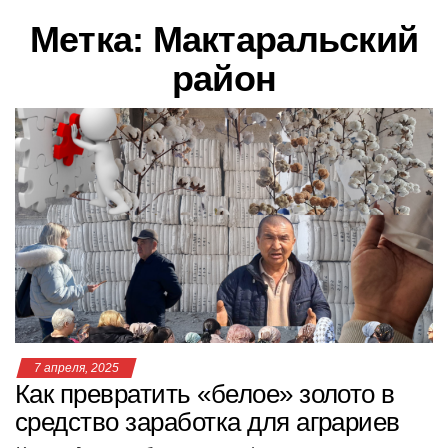
в
Метка:
Мактаральский
и
г
район
а
ц
и
ю
7 апреля, 2025
Как превратить «белое» золото в
средство заработка для аграриев