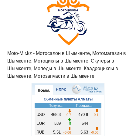
A
b
kl
a
а
p
o
a
m
в
p
o
ss
и
k
ni
т
ki
ь
Moto-Mir.kz - Мотосалон в Шымкенте, Мотомагазин в
Шымкенте, Мотоциклы в Шымкенте, Скутеры в
Шымкенте, Мопеды в Шымкенте, Квадроциклы в
Шымкенте, Мотозапчасти в Шымкенте