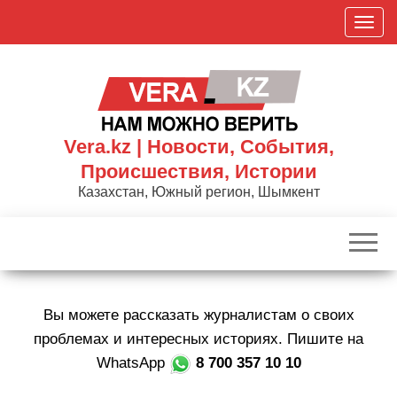
Skip
П
to
о
the
к
content
а
з
а
Vera.kz | Новости, События,
т
Происшествия, Истории
ь
Казахстан, Южный регион, Шымкент
/
С
к
р
ы
Вы можете рассказать журналистам о своих
т
ь
проблемах и интересных историях. Пишите на
н
WhatsApp
8 700 357 10 10
а