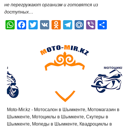
не перегружают организм и готовятся из
доступных…
W
F
T
V
O
T
M
Vi
О
h
a
wi
K
d
el
ail
b
т
at
c
tt
n
e
.R
er
п
s
e
er
o
gr
u
р
A
b
kl
a
а
p
o
a
m
в
p
o
ss
и
k
ni
т
ki
ь
Moto-Mir.kz - Мотосалон в Шымкенте, Мотомагазин в
Шымкенте, Мотоциклы в Шымкенте, Скутеры в
Шымкенте, Мопеды в Шымкенте, Квадроциклы в