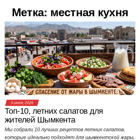
в
Метка:
местная кухня
и
г
а
ц
и
ю
3 июля, 2026
Топ-10, летних салатов для
жителей Шымкента
Мы собрали 10 лучших рецептов летних салатов,
которые идеально подходят для шымкентской жары,