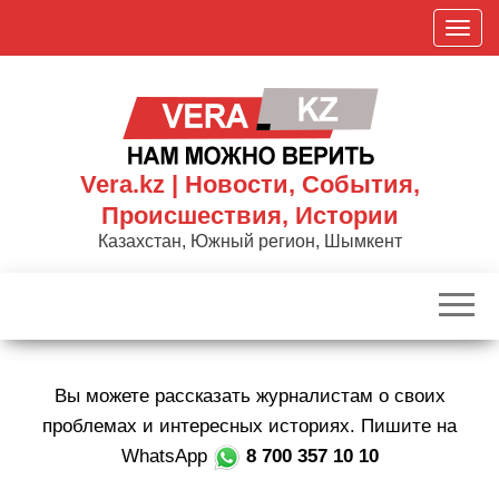
Skip
П
to
о
the
к
content
а
з
а
Vera.kz | Новости, События,
т
Происшествия, Истории
ь
Казахстан, Южный регион, Шымкент
/
С
к
р
ы
Вы можете рассказать журналистам о своих
т
ь
проблемах и интересных историях. Пишите на
н
WhatsApp
8 700 357 10 10
а