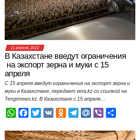
p
o
ss
и
k
ni
т
ki
ь
11 апреля, 2022
В Казахстане введут ограничения
на экспорт зерна и муки с 15
апреля
С 15 апреля введут ограничения на экспорт зерна и
муки в Казахстане, передает vera.kz со ссылкой на
Tengrinews.kz. В Казахстане с 15 апреля…
W
F
T
V
O
T
M
Vi
О
h
a
wi
K
d
el
ail
b
т
at
c
tt
n
e
.R
er
п