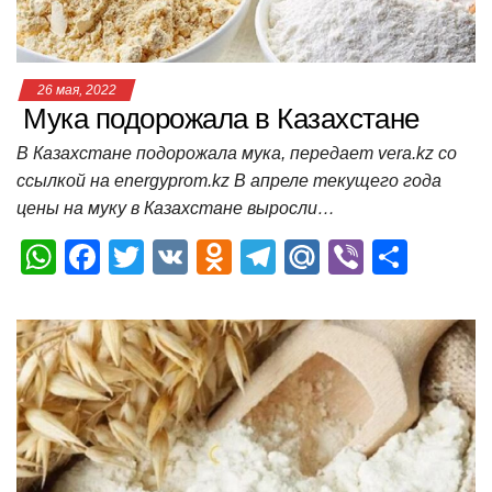
ki
ь
26 мая, 2022
Мука подорожала в Казахстане
В Казахстане подорожала мука, передает vera.kz со
ссылкой на energyprom.kz В апреле текущего года
цены на муку в Казахстане выросли…
W
F
T
V
O
T
M
Vi
О
h
a
wi
K
d
el
ail
b
т
at
c
tt
n
e
.R
er
п
s
e
er
o
gr
u
р
A
b
kl
a
а
p
o
a
m
в
p
o
ss
и