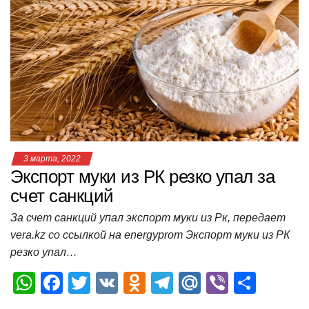
s
e
er
o
gr
u
р
A
b
kl
a
а
p
o
a
m
в
p
o
ss
и
k
ni
т
ki
ь
3 марта, 2022
Экспорт муки из РК резко упал за
счет санкций
За счет санкций упал экспорт муки из Рк, передает
vera.kz со ссылкой на energyprom Экспорт муки из РК
резко упал…
W
F
T
V
O
T
M
Vi
О
h
a
wi
K
d
el
ail
b
т