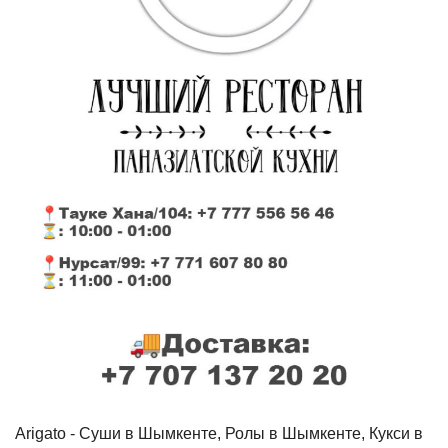
Arigato - Cуши в Шымкенте, Ролы в Шымкенте, Кукси в