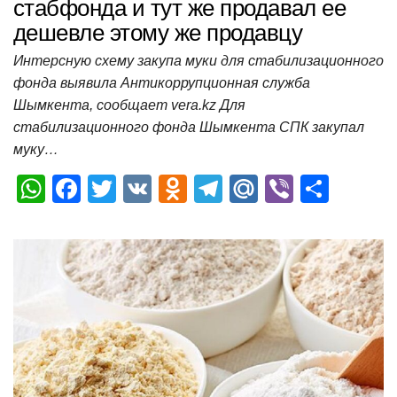
стабфонда и тут же продавал ее
дешевле этому же продавцу
Интерсную схему закупа муки для стабилизационного
фонда выявила Антикоррупционная служба
Шымкента, сообщает vera.kz Для
стабилизационного фонда Шымкента СПК закупал
муку…
W
F
T
V
O
T
M
Vi
О
h
a
wi
K
d
el
ail
b
т
at
c
tt
n
e
.R
er
п
s
e
er
o
gr
u
р
A
b
kl
a
а
p
o
a
m
в
p
o
ss
и
k
ni
т