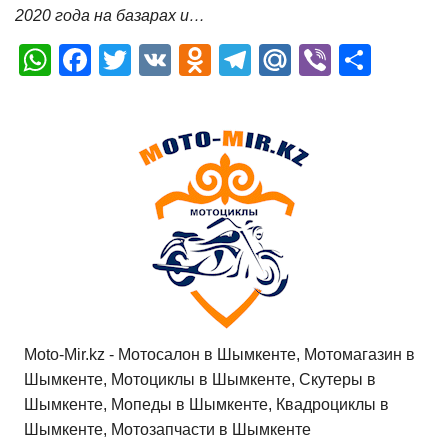
2020 года на базарах и…
W
F
T
V
O
T
M
Vi
О
h
a
wi
K
d
el
ail
b
т
at
c
tt
n
e
.R
er
п
s
e
er
o
gr
u
р
A
b
kl
a
а
p
o
a
m
в
p
o
ss
и
k
ni
т
ki
ь
Moto-Mir.kz - Мотосалон в Шымкенте, Мотомагазин в
Шымкенте, Мотоциклы в Шымкенте, Скутеры в
Шымкенте, Мопеды в Шымкенте, Квадроциклы в
Шымкенте, Мотозапчасти в Шымкенте