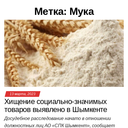
в
Метка:
Мука
и
г
а
ц
и
ю
13 марта, 2023
Хищение социально-значимых
товаров выявлено в Шымкенте
Досудебное расследование начато в отношении
должностных лиц АО «СПК Шымкент», сообщает