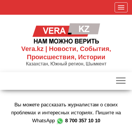
Skip
П
to
о
the
к
content
а
з
а
Vera.kz | Новости, События,
т
Происшествия, Истории
ь
Казахстан, Южный регион, Шымкент
/
С
к
р
ы
Вы можете рассказать журналистам о своих
т
ь
проблемах и интересных историях. Пишите на
н
WhatsApp
8 700 357 10 10
а