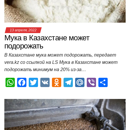
k
ni
т
ki
ь
13 апреля, 2022
Мука в Казахстане может
подорожать
В Казахстане мука может подорожать, передает
vera.kz со ссылкой на LS Мука в Казахстане может
подорожать минимум на 20% из-за…
W
F
T
V
O
T
M
Vi
О
h
a
wi
K
d
el
ail
b
т
at
c
tt
n
e
.R
er
п
s
e
er
o
gr
u
р
A
b
kl
a
а
p
o
a
m
в