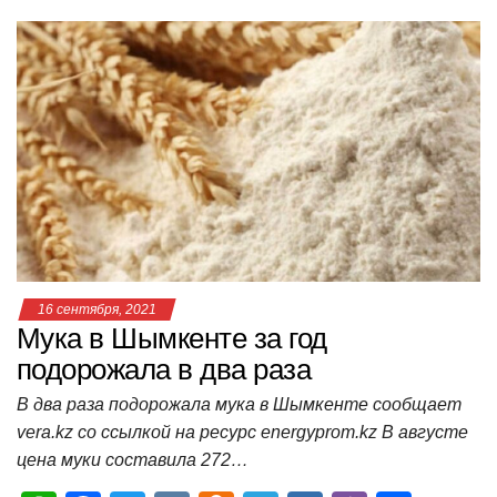
at
c
tt
n
e
.R
er
п
s
e
er
o
gr
u
р
A
b
kl
a
а
p
o
a
m
в
p
o
ss
и
k
ni
т
ki
ь
16 сентября, 2021
Мука в Шымкенте за год
подорожала в два раза
В два раза подорожала мука в Шымкенте сообщает
vera.kz со ссылкой на ресурс energyprom.kz В августе
цена муки составила 272…