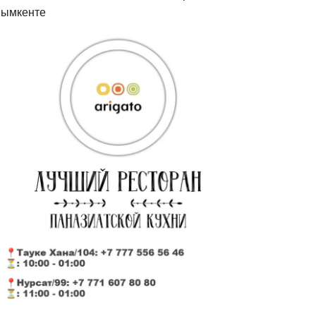
ымкенте