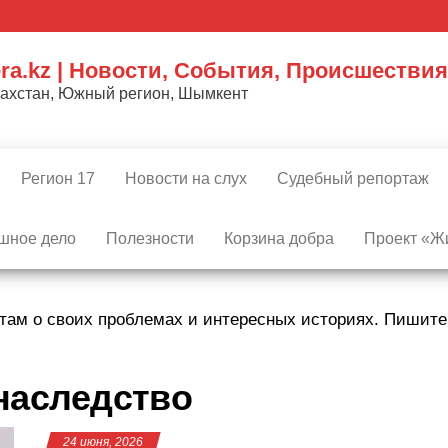
ra.kz | Новости, События, Происшествия
захстан, Южный регион, Шымкент
Регион 17
Новости на слух
Судебный репортаж
шное дело
Полезности
Корзина добра
Проект «Жи
там о своих проблемах и интересных историях. Пишит
наследство
24 июня, 2026