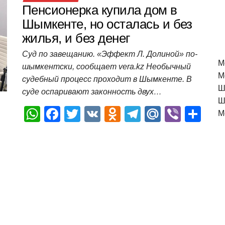
Пенсионерка купила дом в
Шымкенте, но осталась и без
жилья, и без денег
Суд по завещанию. «Эффект Л. Долиной» по-
M
шымкентски, сообщает vera.kz Необычный
М
судебный процесс проходит в Шымкенте. В
Ш
суде оспаривают законность двух…
Ш
W
F
T
V
O
T
M
Vi
О
М
h
a
wi
K
d
el
ail
b
т
at
c
tt
n
e
.R
er
п
s
e
er
o
gr
u
р
A
b
kl
a
а
p
o
a
m
в
p
o
ss
и