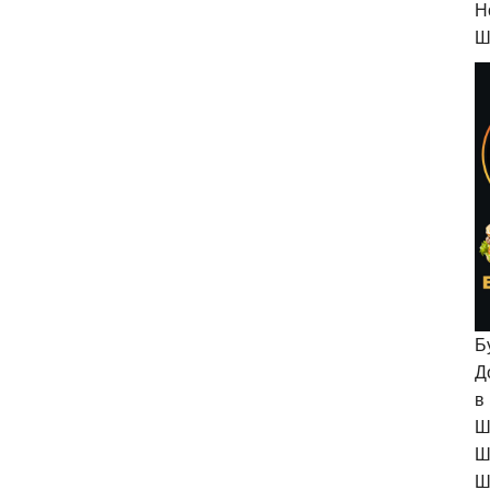
H
Ш
Б
Д
в
Ш
Ш
Ш