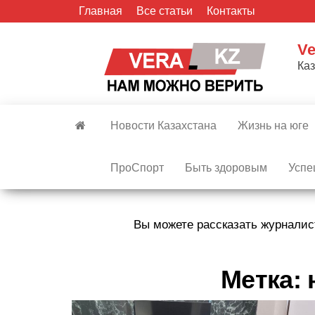
Skip
Главная
Все статьи
Контакты
to
the
Ve
content
Ка
Новости Казахстана
Жизнь на юге
ПроСпорт
Быть здоровым
Успе
Вы можете рассказать журналис
Метка: