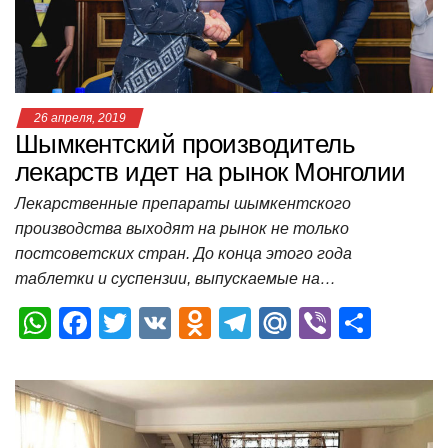
k
ni
т
ki
ь
26 апреля, 2019
Шымкентский производитель
лекарств идет на рынок Монголии
Лекарственные препараты шымкентского
производства выходят на рынок не только
постсоветских стран. До конца этого года
таблетки и суспензии, выпускаемые на…
W
F
T
V
O
T
M
Vi
О
h
a
wi
K
d
el
ail
b
т
at
c
tt
n
e
.R
er
п
s
e
er
o
gr
u
р