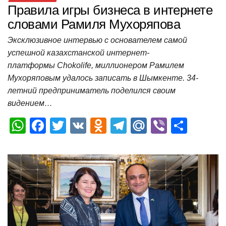
Правила игры бизнеса в интернете
словами Рамиля Мухоряпова
Эксклюзивное интервью с основателем самой
успешной казахстанской интернет-
платформы Chokolife, миллионером Рамилем
Мухоряповым удалось записать в Шымкенте. 34-
летний предприниматель поделился своим
видением…
W
F
T
V
O
T
M
Vi
О
h
a
wi
K
d
el
ail
b
т
at
c
tt
n
e
.R
er
п
s
e
er
o
gr
u
р
A
b
kl
a
а
p
o
a
m
в
p
o
ss
и