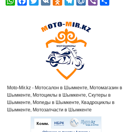
W
F
T
V
O
T
M
Vi
О
h
a
wi
K
d
el
ail
b
т
at
c
tt
n
e
.R
er
п
s
e
er
o
gr
u
р
A
b
kl
a
а
p
o
a
m
в
p
o
ss
и
k
ni
т
ki
ь
Moto-Mir.kz - Мотосалон в Шымкенте, Мотомагазин в
Шымкенте, Мотоциклы в Шымкенте, Скутеры в
Шымкенте, Мопеды в Шымкенте, Квадроциклы в
Шымкенте, Мотозапчасти в Шымкенте