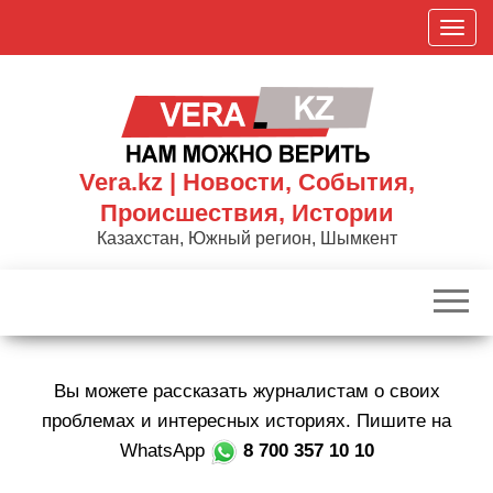
Skip
П
to
о
the
к
content
а
з
а
Vera.kz | Новости, События,
т
Происшествия, Истории
ь
Казахстан, Южный регион, Шымкент
/
С
к
р
ы
Вы можете рассказать журналистам о своих
т
ь
проблемах и интересных историях. Пишите на
н
WhatsApp
8 700 357 10 10
а