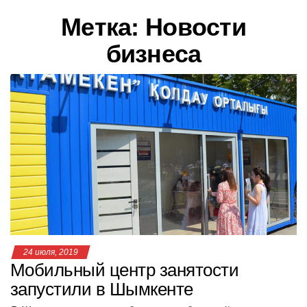
в
Метка:
Новости
и
г
бизнеса
а
ц
и
ю
24 июля, 2019
Мобильный центр занятости
запустили в Шымкенте