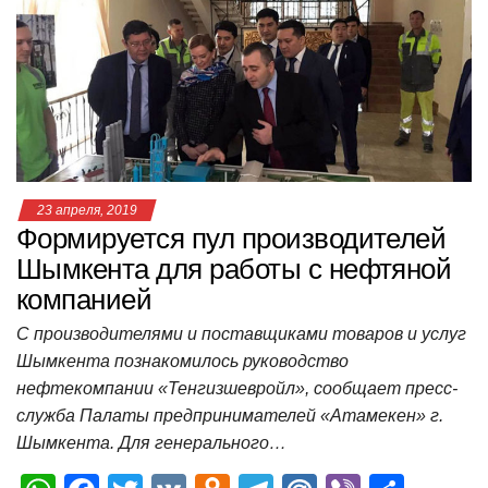
A
b
kl
a
а
p
o
a
m
в
p
o
ss
и
k
ni
т
ki
ь
23 апреля, 2019
Формируется пул производителей
Шымкента для работы с нефтяной
компанией
С производителями и поставщиками товаров и услуг
Шымкента познакомилось руководство
нефтекомпании «Тенгизшевройл», сообщает пресс-
служба Палаты предпринимателей «Атамекен» г.
Шымкента. Для генерального…