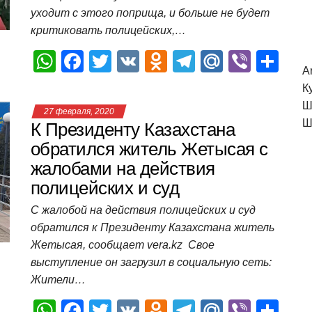
k
ni
т
уходит с этого поприща, и больше не будет
ki
ь
критиковать полицейских,…
W
F
T
V
O
T
M
Vi
О
A
h
a
wi
K
d
el
ail
b
т
К
at
c
tt
n
e
.R
er
п
Ш
27 февраля, 2020
s
e
er
o
gr
u
р
Ш
К Президенту Казахстана
A
b
kl
a
а
обратился житель Жетысая с
жалобами на действия
p
o
a
m
в
полицейских и суд
p
o
ss
и
С жалобой на действия полицейских и суд
k
ni
т
обратился к Президенту Казахстана житель
ki
ь
Жетысая, сообщает vera.kz Свое
выступление он загрузил в социальную сеть:
Жители…
W
F
T
V
O
T
M
Vi
О