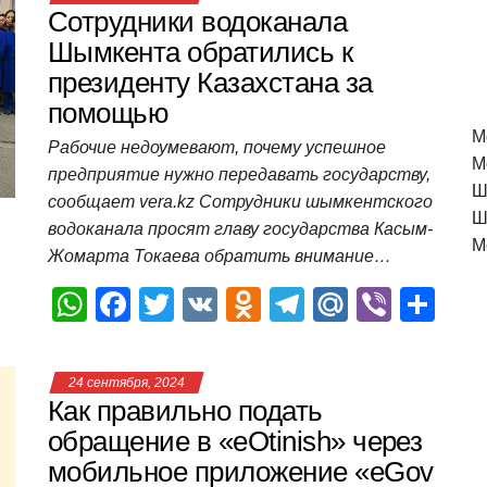
Сотрудники водоканала
Шымкента обратились к
президенту Казахстана за
помощью
M
Рабочие недоумевают, почему успешное
М
предприятие нужно передавать государству,
Ш
сообщает vera.kz Сотрудники шымкентского
Ш
водоканала просят главу государства Касым-
М
Жомарта Токаева обратить внимание…
W
F
T
V
O
T
M
Vi
О
h
a
wi
K
d
el
ail
b
т
at
c
tt
n
e
.R
er
п
24 сентября, 2024
s
e
er
o
gr
u
р
Как правильно подать
A
b
kl
a
а
обращение в «eOtinish» через
мобильное приложение «eGov
p
o
a
m
в