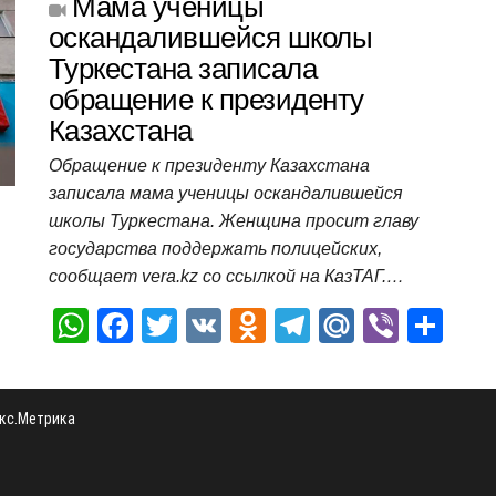
s
e
er
o
gr
u
р
Мама ученицы
A
b
kl
a
а
оскандалившейся школы
Туркестана записала
p
o
a
m
в
обращение к президенту
p
o
ss
и
Казахстана
k
ni
т
Обращение к президенту Казахстана
ki
ь
записала мама ученицы оскандалившейся
школы Туркестана. Женщина просит главу
государства поддержать полицейских,
сообщает vera.kz со ссылкой на КазТАГ.…
W
F
T
V
O
T
M
Vi
О
h
a
wi
K
d
el
ail
b
т
at
c
tt
n
e
.R
er
п
s
e
er
o
gr
u
р
A
b
kl
a
а