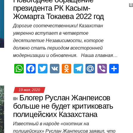
Ш
A
b
kl
a
а
президента РК Касым-
Жомарта Токаева 2022 год
p
o
a
m
в
p
o
ss
и
Дорогие соотечественники! Казахстан
уверенно вступает в четвертое
k
ni
т
десятилетие Независимости, которое
ki
ь
должно стать периодом всесторонней
модернизации и обновления. Наша главная…
W
F
T
V
O
T
M
Vi
О
h
a
wi
K
d
el
ail
b
т
at
c
tt
n
e
.R
er
п
19 мая, 2020
s
e
er
o
gr
u
р
Блогер Руслан Жанпеисов
A
b
kl
a
а
больше не будет критиковать
полицейских Казахстана
p
o
a
m
в
p
o
ss
и
Известный в народе «охотник на
полицейских» Руслан Жанпеисов заявил, что