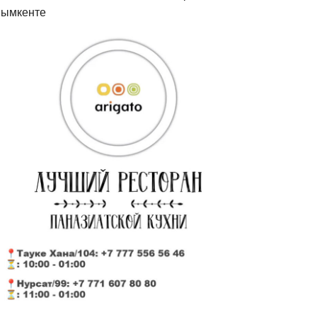
ымкенте