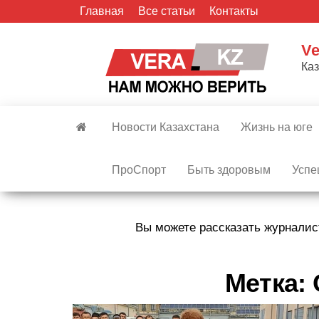
Skip
Главная
Все статьи
Контакты
to
the
Ve
content
Ка
Новости Казахстана
Жизнь на юге
ПроСпорт
Быть здоровым
Успе
Вы можете рассказать журналис
Метка: