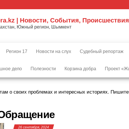
ra.kz | Новости, События, Происшествия
захстан, Южный регион, Шымкент
Регион 17
Новости на слух
Судебный репортаж
шное дело
Полезности
Корзина добра
Проект «Жи
там о своих проблемах и интересных историях. Пишит
Обращение
26 сентября, 2024