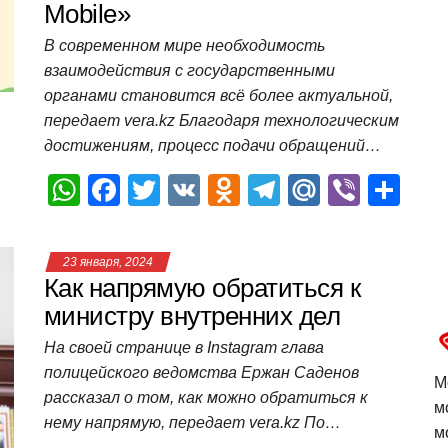
Mobile»
p
o
ss
и
В современном мире необходимость
k
ni
т
взаимодействия с государственными
ki
ь
органами становится всё более актуальной,
передает vera.kz Благодаря технологическим
достижениям, процесс подачи обращений…
W
F
T
V
O
T
M
Vi
О
h
a
wi
K
d
el
ail
b
т
at
c
tt
n
e
.R
er
п
23 января, 2024
s
e
er
o
gr
u
р
Как напрямую обратиться к
A
b
kl
a
а
министру внутренних дел
p
o
a
m
в
На своей странице в Instagram глава
полицейского ведомства Ержан Саденов
p
o
ss
и
М
рассказал о том, как можно обратиться к
k
ni
т
м
нему напрямую, передает vera.kz По…
м
ki
ь