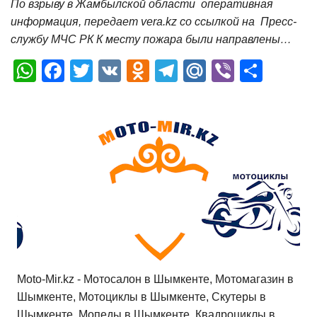
По взрыву в Жамбылской области оперативная
информация, передает vera.kz со ссылкой на Пресс-
службу МЧС РК К месту пожара были направлены…
W
F
T
V
O
T
M
Vi
О
h
a
wi
K
d
el
ail
b
т
at
c
tt
n
e
.R
er
п
s
e
er
o
gr
u
р
A
b
kl
a
а
p
o
a
m
в
p
o
ss
и
k
ni
т
ki
ь
Moto-Mir.kz - Мотосалон в Шымкенте, Мотомагазин в
Шымкенте, Мотоциклы в Шымкенте, Скутеры в
Шымкенте, Мопеды в Шымкенте, Квадроциклы в