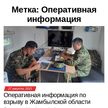
в
Метка:
Оперативная
и
г
информация
а
ц
и
ю
27 августа, 2021
Оперативная информация по
взрыву в Жамбылской области