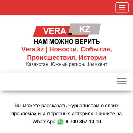
Skip
П
to
о
the
к
content
а
з
а
Vera.kz | Новости, События,
т
Происшествия, Истории
ь
Казахстан, Южный регион, Шымкент
/
С
к
р
ы
Вы можете рассказать журналистам о своих
т
ь
проблемах и интересных историях. Пишите на
н
WhatsApp
8 700 357 10 10
а