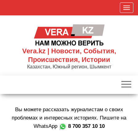
Skip
П
to
о
the
к
content
а
з
а
Vera.kz | Новости, События,
т
Происшествия, Истории
ь
Казахстан, Южный регион, Шымкент
/
С
к
р
ы
Вы можете рассказать журналистам о своих
т
ь
проблемах и интересных историях. Пишите на
н
WhatsApp
8 700 357 10 10
а