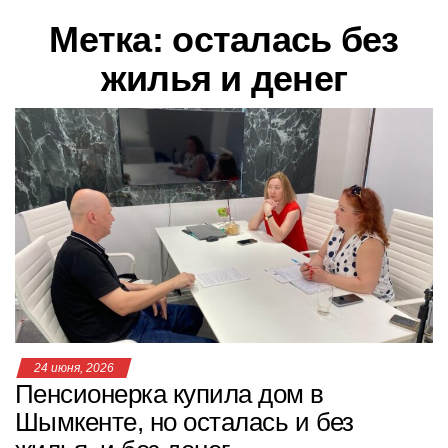
в
Метка:
осталась без
и
г
жилья и денег
а
ц
и
ю
24 июня, 2026
Пенсионерка купила дом в
Шымкенте, но осталась и без