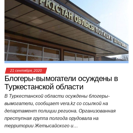
s
e
er
o
gr
u
р
A
b
kl
a
а
p
o
a
m
в
p
o
ss
и
k
ni
т
ki
ь
21 сентября, 2020
Блогеры-вымогатели осуждены в
Туркестанской области
В Туркестанской области осуждены блогеры-
вымогатели, сообщает vera.kz со ссылкой на
департамент полиции региона. Организованная
преступная группа полгода орудовала на
территории Жетысайского и…