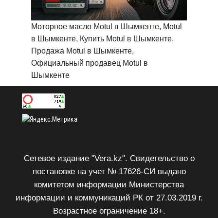
Моторное масло Motul в Шымкенте, Motul
в Шымкенте, Купить Motul в Шымкенте,
Продажа Motul в Шымкенте,
Официальный продавец Motul в
Шымкенте
Сетевое издание "Vera.kz". Свидетельство о
постановке на учет № 17626-СИ выдано
комитетом информации Министерства
информации и коммуникаций РК от 27.03.2019 г.
Возрастное ограничение 18+.