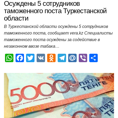
Осуждены 5 сотрудников
таможенного поста Туркестанской
области
В Туркестанской области осуждены 5 сотрудников
таможенного поста, сообщает vera.kz Специалисты
таможенного поста осуждены за содействие в
незаконном ввозе табака…
W
F
T
V
O
T
M
Vi
О
h
a
wi
K
d
el
ail
b
т
at
c
tt
n
e
.R
er
п
s
e
er
o
gr
u
р
A
b
kl
a
а
p
o
a
m
в
p
o
ss
и
k
ni
т