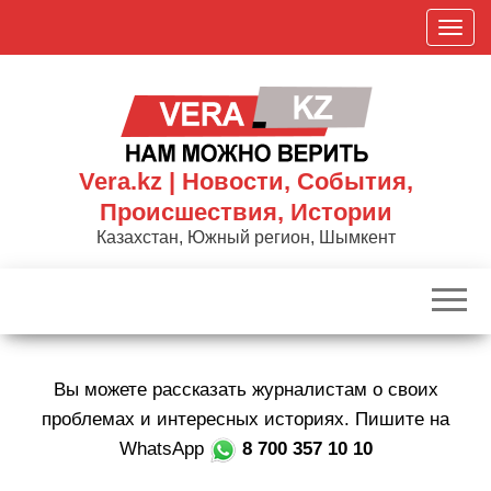
Skip
П
to
о
the
к
content
а
з
а
Vera.kz | Новости, События,
т
Происшествия, Истории
ь
Казахстан, Южный регион, Шымкент
/
С
к
р
ы
Вы можете рассказать журналистам о своих
т
ь
проблемах и интересных историях. Пишите на
н
WhatsApp
8 700 357 10 10
а