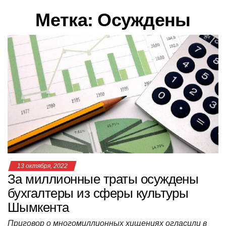
в
Метка:
Осуждены
и
г
а
ц
и
ю
13 октября, 2022
За миллионные траты осуждены
бухгалтеры из сферы культуры
Шымкента
Приговор о многомиллионных хищениях огласили в