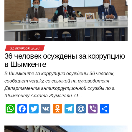
p
o
a
m
в
p
o
ss
и
k
ni
т
ki
ь
31 октября, 2020
36 человек осуждены за коррупцию
в Шымкенте
В Шымкенте за коррупцию осуждены 36 человек,
сообщает vera.kz со ссылкой на руководителя
Департамента антикоррупционной службы по г.
Шымкенту Асхата Жумагали. О…
W
F
T
V
O
T
M
Vi
О
h
a
wi
K
d
el
ail
b
т
at
c
tt
n
e
.R
er
п