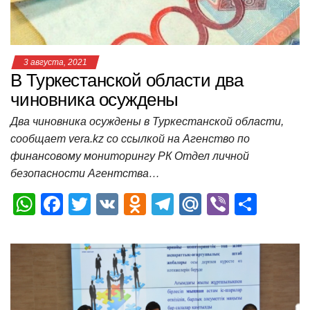
ki
ь
3 августа, 2021
В Туркестанской области два
чиновника осуждены
Два чиновника осуждены в Туркестанской области,
сообщает vera.kz со ссылкой на Агенство по
финансовому мониторингу РК Отдел личной
безопасности Агентства…
W
F
T
V
O
T
M
Vi
О
h
a
wi
K
d
el
ail
b
т
at
c
tt
n
e
.R
er
п
s
e
er
o
gr
u
р
A
b
kl
a
а