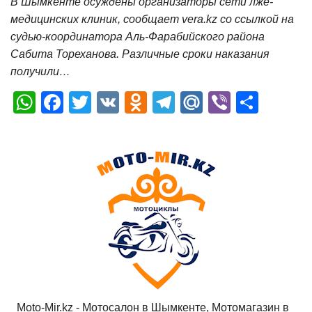
В Шымкенте осуждены организаторы сети лже-
медицинских клиник, сообщает vera.kz со ссылкой на
судью-координатора Аль-Фарабийского района
Сабита Тореханова. Различные сроки наказания
получили…
W
F
T
V
O
T
M
Vi
О
h
a
wi
K
d
el
ail
b
т
at
c
tt
n
e
.R
er
п
s
e
er
o
gr
u
р
A
b
kl
a
а
p
o
a
m
в
p
o
ss
и
k
ni
т
ki
ь
Moto-Mir.kz - Мотосалон в Шымкенте, Мотомагазин в