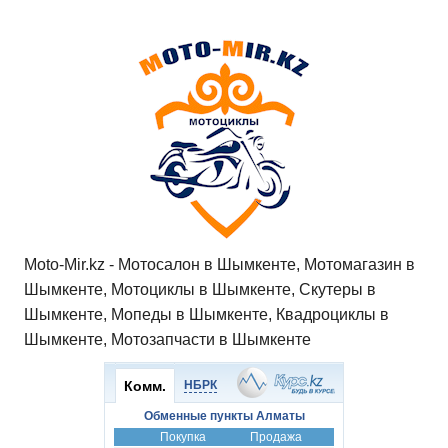
h
a
wi
K
d
el
ail
b
т
at
c
tt
n
e
.R
er
п
s
e
er
o
gr
u
р
A
b
kl
a
а
p
o
a
m
в
p
o
ss
и
k
ni
т
ki
ь
Moto-Mir.kz - Мотосалон в Шымкенте, Мотомагазин в
Шымкенте, Мотоциклы в Шымкенте, Скутеры в
Шымкенте, Мопеды в Шымкенте, Квадроциклы в
Шымкенте, Мотозапчасти в Шымкенте