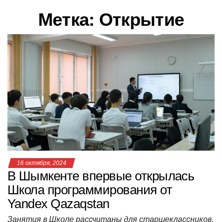
в
Метка:
Открытие
и
г
а
ц
и
ю
16 октября, 2024
В Шымкенте впервые открылась
Школа программирования от
Yandex Qazaqstan
Занятия в Школе рассчитаны для старшеклассников.