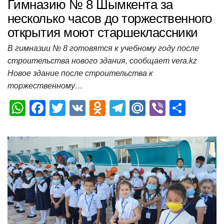
Гимназию № 8 Шымкента за
несколько часов до торжественного
открытия моют старшеклассники
В гимназии № 8 готовятся к учебному году после
строительства нового здания, сообщает vera.kz
Новое здание после строительства к
торжественному…
W
F
T
V
O
T
M
Vi
О
h
a
wi
K
d
el
ail
b
т
at
c
tt
n
e
.R
er
п
s
e
er
o
gr
u
р
A
b
kl
a
а
p
o
a
m
в
p
o
ss
и
k
ni
т