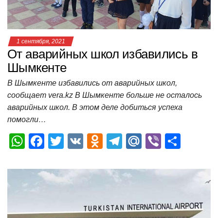
ki
ь
1 сентября, 2021
От аварийных школ избавились в
Шымкенте
В Шымкенте избавились от аварийных школ,
сообщает vera.kz В Шымкенте больше не осталось
аварийных школ. В этом деле добиться успеха
помогли…
W
F
T
V
O
T
M
Vi
О
h
a
wi
K
d
el
ail
b
т
at
c
tt
n
e
.R
er
п
s
e
er
o
gr
u
р
A
b
kl
a
а