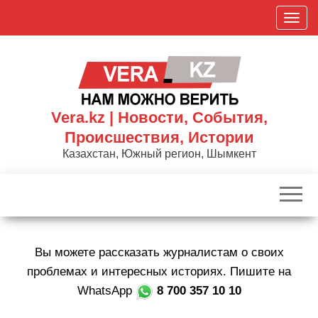
Skip
П
to
о
the
к
content
а
з
а
Vera.kz | Новости, События,
т
Происшествия, Истории
ь
Казахстан, Южный регион, Шымкент
/
С
к
р
ы
Вы можете рассказать журналистам о своих
т
ь
проблемах и интересных историях. Пишите на
н
WhatsApp
8 700 357 10 10
а