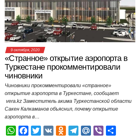
p
o
a
m
в
p
o
ss
и
k
ni
т
ki
ь
9 октября, 2020
«Странное» открытие аэропорта в
Туркестане прокомментировали
чиновники
Чиновники прокомментировали «странное»
открытие аэропорта в Туркестане, сообщает
vera.kz Заместитель акима Туркестанской области
Сакен Калкаманов объяснил, почему открытие
аэропорта в…
W
F
T
V
O
T
M
Vi
О