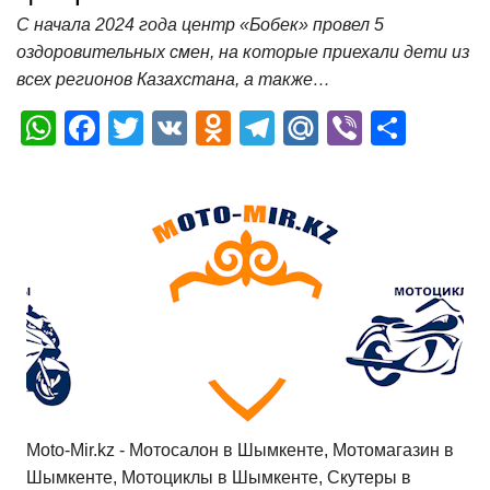
С начала 2024 года центр «Бобек» провел 5
оздоровительных смен, на которые приехали дети из
всех регионов Казахстана, а также…
W
F
T
V
O
T
M
Vi
О
h
a
wi
K
d
el
ail
b
т
at
c
tt
n
e
.R
er
п
s
e
er
o
gr
u
р
A
b
kl
a
а
p
o
a
m
в
p
o
ss
и
k
ni
т
ki
ь
Moto-Mir.kz - Мотосалон в Шымкенте, Мотомагазин в
Шымкенте, Мотоциклы в Шымкенте, Скутеры в