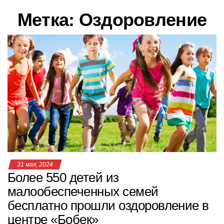
в
Метка:
Оздоровление
и
г
а
ц
и
ю
31 мая, 2024
Более 550 детей из
малообеспеченных семей
бесплатно прошли оздоровление в
центре «Бобек»