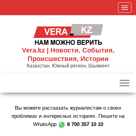
Skip
П
to
о
the
к
content
а
з
а
Vera.kz | Новости, События,
т
Происшествия, Истории
ь
Казахстан, Южный регион, Шымкент
/
С
к
р
ы
Вы можете рассказать журналистам о своих
т
ь
проблемах и интересных историях. Пишите на
н
WhatsApp
8 700 357 10 10
а