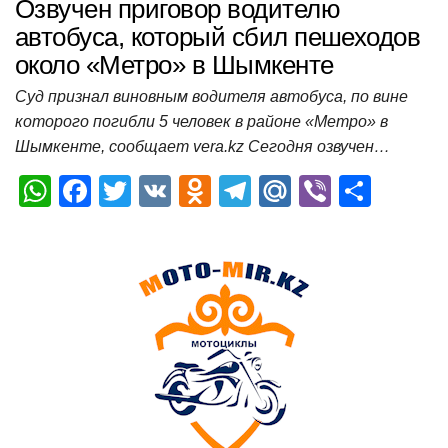
Озвучен приговор водителю
автобуса, который сбил пешеходов
около «Метро» в Шымкенте
Суд признал виновным водителя автобуса, по вине
которого погибли 5 человек в районе «Метро» в
Шымкенте, сообщает vera.kz Сегодня озвучен…
W
F
T
V
O
T
M
Vi
О
h
a
wi
K
d
el
ail
b
т
at
c
tt
n
e
.R
er
п
s
e
er
o
gr
u
р
A
b
kl
a
а
p
o
a
m
в
p
o
ss
и
k
ni
т
ki
ь