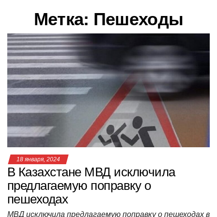
в
Метка:
Пешеходы
и
г
а
ц
и
ю
18 января, 2024
В Казахстане МВД исключила
предлагаемую поправку о
пешеходах
МВД исключила предлагаемую поправку о пешеходах в