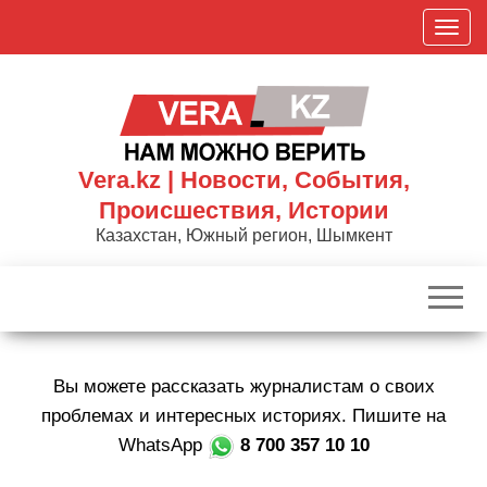
Skip
П
to
о
the
к
content
а
з
а
Vera.kz | Новости, События,
т
Происшествия, Истории
ь
Казахстан, Южный регион, Шымкент
/
С
к
р
ы
Вы можете рассказать журналистам о своих
т
ь
проблемах и интересных историях. Пишите на
н
WhatsApp
8 700 357 10 10
а