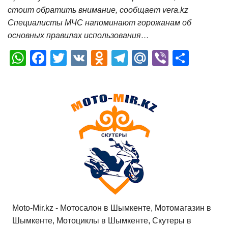
стоит обратить внимание, сообщает vera.kz
Специалисты МЧС напоминают горожанам об
основных правилах использования…
W
F
T
V
O
T
M
Vi
О
h
a
wi
K
d
el
ail
b
т
at
c
tt
n
e
.R
er
п
s
e
er
o
gr
u
р
A
b
kl
a
а
p
o
a
m
в
p
o
ss
и
k
ni
т
ki
ь
Moto-Mir.kz - Мотосалон в Шымкенте, Мотомагазин в
Шымкенте, Мотоциклы в Шымкенте, Скутеры в