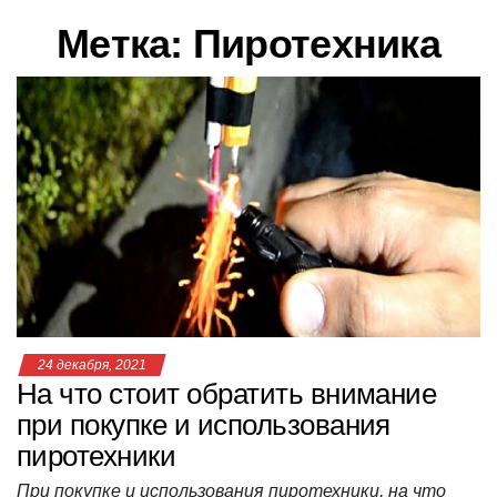
в
Метка:
Пиротехника
и
г
а
ц
и
ю
24 декабря, 2021
На что стоит обратить внимание
при покупке и использования
пиротехники
При покупке и использования пиротехники, на что