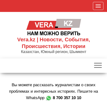
Skip
П
to
о
the
к
content
а
з
а
Vera.kz | Новости, События,
т
Происшествия, Истории
ь
Казахстан, Южный регион, Шымкент
/
С
к
р
ы
Вы можете рассказать журналистам о своих
т
ь
проблемах и интересных историях. Пишите на
н
WhatsApp
8 700 357 10 10
а