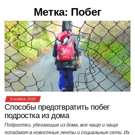
в
Метка:
Побег
и
г
а
ц
и
ю
9 ноября, 2020
Способы предотвратить побег
подростка из дома
Подростки, убегающие из дома, все чаще и чаще
попадают в новостные ленты и социальные сети. Их