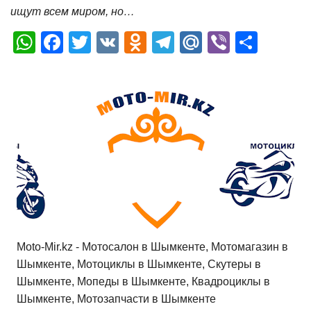
ищут всем миром, но…
W
F
T
V
O
T
M
Vi
О
h
a
wi
K
d
el
ail
b
т
at
c
tt
n
e
.R
er
п
s
e
er
o
gr
u
р
A
b
kl
a
а
p
o
a
m
в
p
o
ss
и
k
ni
т
ki
ь
Moto-Mir.kz - Мотосалон в Шымкенте, Мотомагазин в
Шымкенте, Мотоциклы в Шымкенте, Скутеры в
Шымкенте, Мопеды в Шымкенте, Квадроциклы в
Шымкенте, Мотозапчасти в Шымкенте