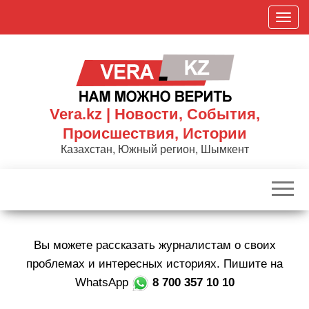
Skip
П
to
о
the
к
content
а
з
а
Vera.kz | Новости, События,
т
Происшествия, Истории
ь
Казахстан, Южный регион, Шымкент
/
С
к
р
ы
Вы можете рассказать журналистам о своих
т
ь
проблемах и интересных историях. Пишите на
н
WhatsApp
8 700 357 10 10
а