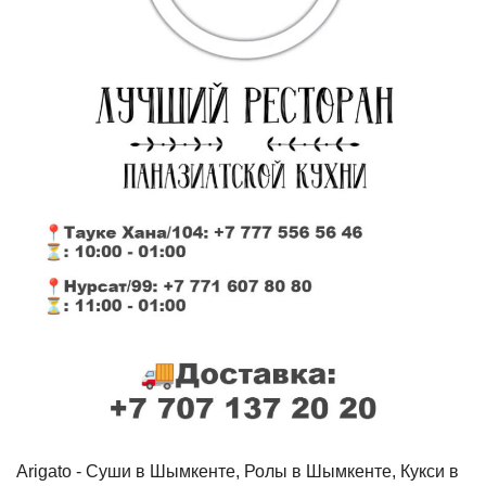
Arigato - Cуши в Шымкенте, Ролы в Шымкенте, Кукси в