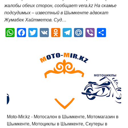
жалобы обеих сторон, сообщает vera.kz На скамье
подсудимых – известный в Шымкенте адвокат
Жумабек Хайтметов. Суд…
W
F
T
V
O
T
M
Vi
О
h
a
wi
K
d
el
ail
b
т
at
c
tt
n
e
.R
er
п
s
e
er
o
gr
u
р
A
b
kl
a
а
p
o
a
m
в
p
o
ss
и
k
ni
т
ki
ь
Moto-Mir.kz - Мотосалон в Шымкенте, Мотомагазин в
Шымкенте, Мотоциклы в Шымкенте, Скутеры в