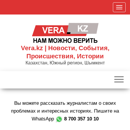
Skip
П
to
о
the
к
content
а
з
а
Vera.kz | Новости, События,
т
Происшествия, Истории
ь
Казахстан, Южный регион, Шымкент
/
С
к
р
ы
Вы можете рассказать журналистам о своих
т
ь
проблемах и интересных историях. Пишите на
н
WhatsApp
8 700 357 10 10
а