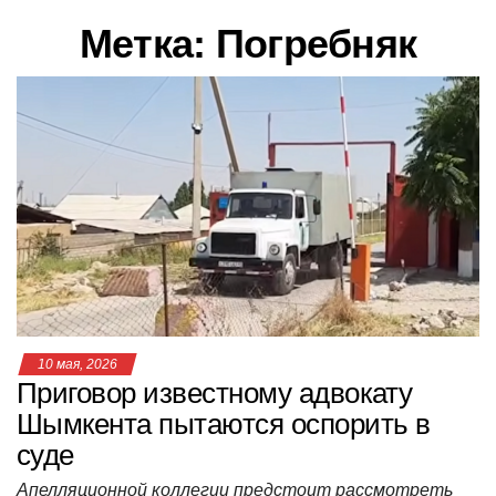
в
Метка:
Погребняк
и
г
а
ц
и
ю
10 мая, 2026
Приговор известному адвокату
Шымкента пытаются оспорить в
суде
Апелляционной коллегии предстоит рассмотреть