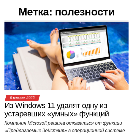
в
Метка:
полезности
и
г
а
ц
и
ю
9 января, 2025
Из Windows 11 удалят одну из
устаревших «умных» функций
Компания Microsoft решила отказаться от функции
«Предлагаемые действия» в операционной системе