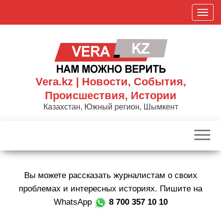
Skip
П
to
о
the
к
content
а
з
а
Vera.kz | Новости, События,
т
Происшествия, Истории
ь
Казахстан, Южный регион, Шымкент
/
С
к
р
ы
Вы можете рассказать журналистам о своих
т
ь
проблемах и интересных историях. Пишите на
н
WhatsApp
8 700 357 10 10
а