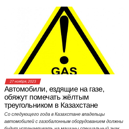
at
c
tt
n
e
.R
er
п
s
e
er
o
gr
u
р
A
b
kl
a
а
p
o
a
m
в
p
o
ss
и
k
ni
т
ki
ь
27 ноября, 2023
Автомобили, ездящие на газе,
обяжут помечать жёлтым
треугольником в Казахстане
Со следующего года в Казахстане владельцы
автомобилей с газобалонным оборудованием должны
будут устанавливать на машины специальный знак,