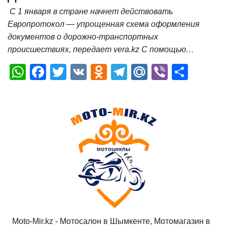
С 1 января в стране начнет действовать
Европротокол — упрощенная схема оформления
документов о дорожно-транспортных
происшествиях, передает vera.kz С помощью…
W
F
T
V
O
T
M
Vi
О
h
a
wi
K
d
el
ail
b
т
at
c
tt
n
e
.R
er
п
s
e
er
o
gr
u
р
A
b
kl
a
а
p
o
a
m
в
p
o
ss
и
k
ni
т
ki
ь
Moto-Mir.kz - Мотосалон в Шымкенте, Мотомагазин в