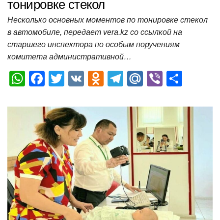
тонировке стекол
Несколько основных моментов по тонировке стекол
в автомобиле, передает vera.kz со ссылкой на
старшего инспектора по особым поручениям
комитета административной…
W
F
T
V
O
T
M
Vi
О
h
a
wi
K
d
el
ail
b
т
at
c
tt
n
e
.R
er
п
s
e
er
o
gr
u
р
A
b
kl
a
а
p
o
a
m
в
p
o
ss
и
k
ni
т
ki
ь