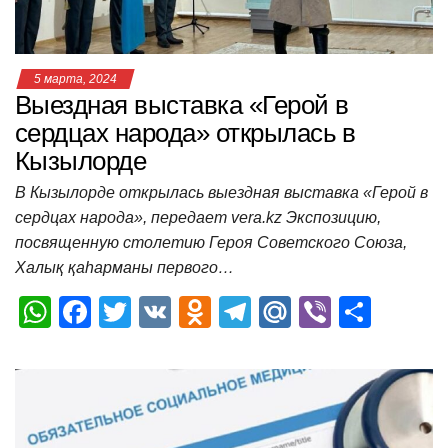
ki
ь
5 марта, 2024
Выездная выставка «Герой в
сердцах народа» открылась в
Кызылорде
В Кызылорде открылась выездная выставка «Герой в
сердцах народа», передает vera.kz Экспозицию,
посвященную столетию Героя Советского Союза,
Халық қаһарманы первого…
W
F
T
V
O
T
M
Vi
О
h
a
wi
K
d
el
ail
b
т
at
c
tt
n
e
.R
er
п
s
e
er
o
gr
u
р
A
b
kl
a
а