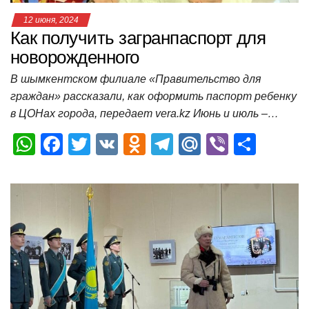
12 июня, 2024
Как получить загранпаспорт для
новорожденного
В шымкентском филиале «Правительство для
граждан» рассказали, как оформить паспорт ребенку
в ЦОНах города, передает vera.kz Июнь и июль –…
W
F
T
V
O
T
M
Vi
О
h
a
wi
K
d
el
ail
b
т
at
c
tt
n
e
.R
er
п
s
e
er
o
gr
u
р
A
b
kl
a
а
p
o
a
m
в
p
o
ss
и
k
ni
т