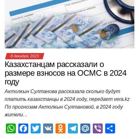
p
o
a
m
в
p
o
ss
и
k
ni
т
ki
ь
8 декабря, 2023
Казахстанцам рассказали о
размере взносов на ОСМС в 2024
году
Актолкын Султанова рассказала сколько будут
платить казахстанцы в 2024 году, передает vera.kz
По прогнозам Актолкын Султановой, в 2024 году
жители…
W
F
T
V
O
T
M
Vi
О
h
a
wi
K
d
el
ail
b
т