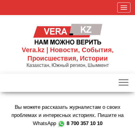
Skip
П
to
о
the
к
content
а
з
а
Vera.kz | Новости, События,
т
Происшествия, Истории
ь
Казахстан, Южный регион, Шымкент
/
С
к
р
ы
Вы можете рассказать журналистам о своих
т
ь
проблемах и интересных историях. Пишите на
н
WhatsApp
8 700 357 10 10
а