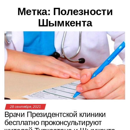
в
Метка:
Полезности
и
г
Шымкента
а
ц
и
ю
28 сентября, 2021
Врачи Президентской клиники
бесплатно проконсультируют