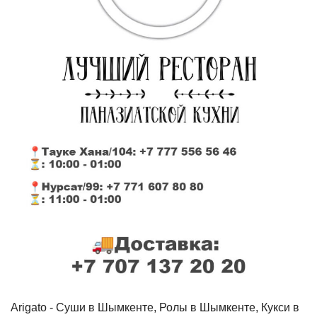
Arigato - Cуши в Шымкенте, Ролы в Шымкенте, Кукси в