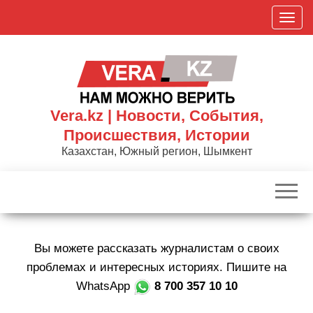
Skip
П
to
о
the
к
content
а
з
а
Vera.kz | Новости, События,
т
Происшествия, Истории
ь
Казахстан, Южный регион, Шымкент
/
С
к
р
ы
Вы можете рассказать журналистам о своих
т
ь
проблемах и интересных историях. Пишите на
н
WhatsApp
8 700 357 10 10
а