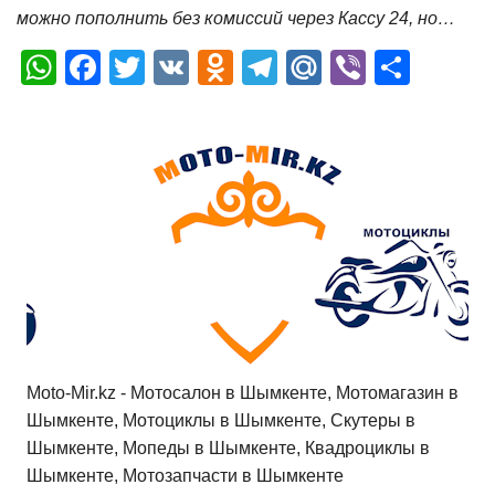
можно пополнить без комиссий через Кассу 24, но…
W
F
T
V
O
T
M
Vi
О
h
a
wi
K
d
el
ail
b
т
at
c
tt
n
e
.R
er
п
s
e
er
o
gr
u
р
A
b
kl
a
а
p
o
a
m
в
p
o
ss
и
k
ni
т
ki
ь
Moto-Mir.kz - Мотосалон в Шымкенте, Мотомагазин в
Шымкенте, Мотоциклы в Шымкенте, Скутеры в
Шымкенте, Мопеды в Шымкенте, Квадроциклы в
Шымкенте, Мотозапчасти в Шымкенте