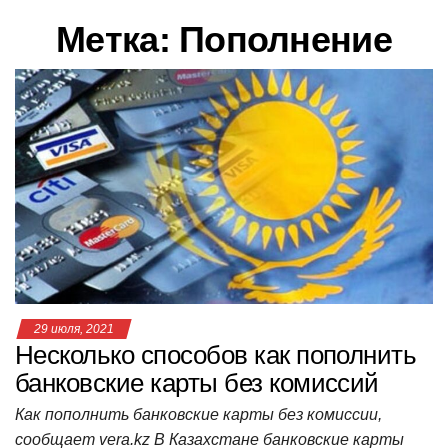
в
Метка:
Пополнение
и
г
а
ц
и
ю
29 июля, 2021
Несколько способов как пополнить
банковские карты без комиссий
Как пополнить банковские карты без комиссии,
сообщает vera.kz В Казахстане банковские карты