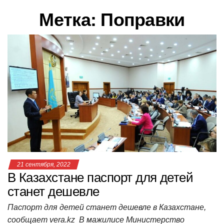
в
Метка:
Поправки
и
г
а
ц
и
ю
21 сентября, 2022
В Казахстане паспорт для детей
станет дешевле
Паспорт для детей станет дешевле в Казахстане,
сообщает vera.kz В мажилисе Министерство