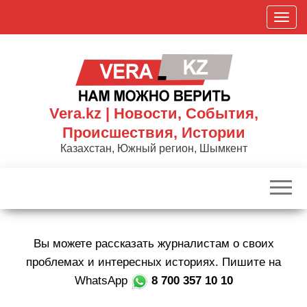
Skip
П
to
о
the
к
content
а
з
а
Vera.kz | Новости, События,
т
Происшествия, Истории
ь
Казахстан, Южный регион, Шымкент
/
С
к
р
ы
Вы можете рассказать журналистам о своих
т
ь
проблемах и интересных историях. Пишите на
н
WhatsApp
8 700 357 10 10
а