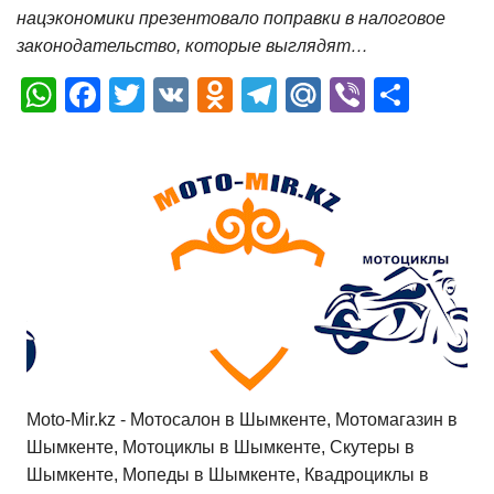
нацэкономики презентовало поправки в налоговое
законодательство, которые выглядят…
W
F
T
V
O
T
M
Vi
О
h
a
wi
K
d
el
ail
b
т
at
c
tt
n
e
.R
er
п
s
e
er
o
gr
u
р
A
b
kl
a
а
p
o
a
m
в
p
o
ss
и
k
ni
т
ki
ь
Moto-Mir.kz - Мотосалон в Шымкенте, Мотомагазин в
Шымкенте, Мотоциклы в Шымкенте, Скутеры в
Шымкенте, Мопеды в Шымкенте, Квадроциклы в