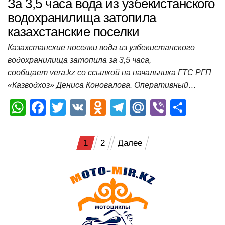
За 3,5 часа вода из узбекистанского
водохранилища затопила
казахстанские поселки
Казахстанские поселки вода из узбекистанского
водохранилища затопила за 3,5 часа,
сообщает vera.kz со ссылкой на начальника ГТС РГП
«Казводхоз» Дениса Коновалова. Оперативный…
W
F
T
V
O
T
M
Vi
О
h
a
wi
K
d
el
ail
b
т
at
c
tt
n
e
.R
er
п
Пагинация
1
2
Далее
s
e
er
o
gr
u
р
записей
A
b
kl
a
а
p
o
a
m
в
p
o
ss
и
k
ni
т