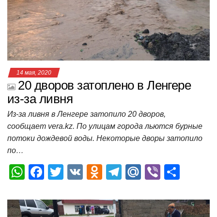
p
o
ss
и
k
ni
т
ki
ь
14 мая, 2020
20 дворов затоплено в Ленгере
из-за ливня
Из-за ливня в Ленгере затопило 20 дворов,
сообщает vera.kz. По улицам города льются бурные
потоки дождевой воды. Некоторые дворы затопило
по…
W
F
T
V
O
T
M
Vi
О
h
a
wi
K
d
el
ail
b
т
at
c
tt
n
e
.R
er
п