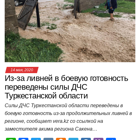
s
e
er
o
gr
u
р
A
b
kl
a
а
p
o
a
m
в
p
o
ss
и
k
ni
т
ki
ь
14 мая, 2020
Из-за ливней в боевую готовность
переведены силы ДЧС
Туркестанской области
Силы ДЧС Туркестанской области переведены в
боевую готовность из-за продолжительных ливней в
регионе, сообщает vera.kz со ссылкой на
заместителя акима региона Сакена…