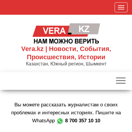
Skip
П
to
о
the
к
content
а
з
а
Vera.kz | Новости, События,
т
Происшествия, Истории
ь
Казахстан, Южный регион, Шымкент
/
С
к
р
ы
Вы можете рассказать журналистам о своих
т
ь
проблемах и интересных историях. Пишите на
н
WhatsApp
8 700 357 10 10
а