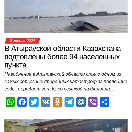
p
o
ss
и
k
ni
т
ki
ь
8 апреля, 2024
В Атырауской области Казахстана
подтоплены более 94 населенных
пункта
Наводнение в Атырауской области стало одним из
самых серьезных природных катастроф за последние
годы, передает vera.kz со ссылкой на филиала…
W
F
T
V
O
T
M
Vi
О
h
a
wi
K
d
el
ail
b
т
at
c
tt
n
e
.R
er
п
s
e
er
o
gr
u
р