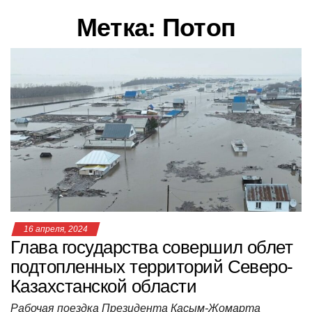
в
Метка:
Потоп
и
г
а
ц
и
ю
16 апреля, 2024
Глава государства совершил облет
подтопленных территорий Северо-
Казахстанской области
Рабочая поездка Президента Касым-Жомарта