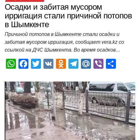
Осадки и забитая мусором
ирригация стали причиной потопов
в Шымкенте
Причиной потопов в Шымкенте стали осадки и
забитая мусором ирригация, сообщает vera.kz со
ссылкой на ДЧС Шымкента. Во время осадков…
W
F
T
V
O
T
M
Vi
О
h
a
wi
K
d
el
ail
b
т
at
c
tt
n
e
.R
er
п
s
e
er
o
gr
u
р
A
b
kl
a
а
p
o
a
m
в
p
o
ss
и
k
ni
т