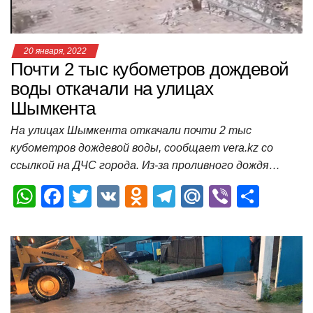
ki
ь
20 января, 2022
Почти 2 тыс кубометров дождевой
воды откачали на улицах
Шымкента
На улицах Шымкента откачали почти 2 тыс
кубометров дождевой воды, сообщает vera.kz со
ссылкой на ДЧС города. Из-за проливного дождя…
W
F
T
V
O
T
M
Vi
О
h
a
wi
K
d
el
ail
b
т
at
c
tt
n
e
.R
er
п
s
e
er
o
gr
u
р
A
b
kl
a
а
p
o
a
m
в