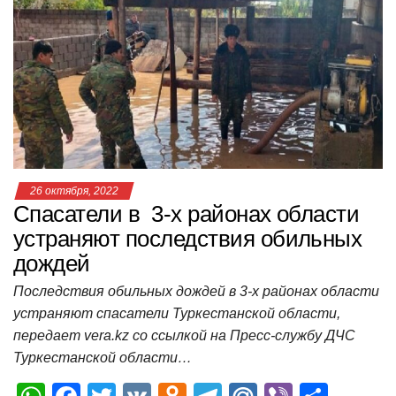
A
b
kl
a
а
p
o
a
m
в
p
o
ss
и
k
ni
т
ki
ь
26 октября, 2022
Спасатели в 3-х районах области
устраняют последствия обильных
дождей
Последствия обильных дождей в 3-х районах области
устраняют спасатели Туркестанской области,
передает vera.kz со ссылкой на Пресс-службу ДЧС
Туркестанской области…