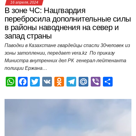
16 апреля, 2024
В зоне ЧС: Нацгвардия
перебросила дополнительные силы
в районы наводнения на север и
запад страны
Паводки в Казахстане гвардейцы спасли 30человек из
зоны затоплении, передает vera.kz По приказу
Министра внутренних дел РК генерал-лейтенанта
полиции Ержана…
W
F
T
V
O
T
M
Vi
О
h
a
wi
K
d
el
ail
b
т
at
c
tt
n
e
.R
er
п
s
e
er
o
gr
u
р
A
b
kl
a
а
p
o
a
m
в