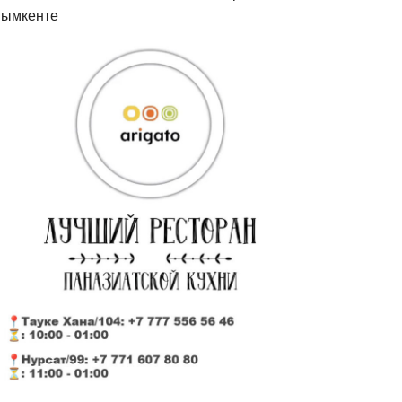
ымкенте