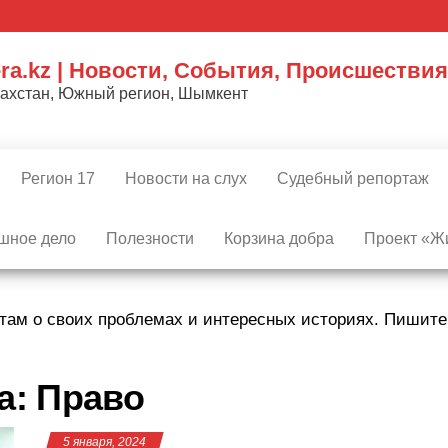
ra.kz | Новости, События, Происшествия
захстан, Южный регион, Шымкент
Регион 17
Новости на слух
Судебный репортаж
шное дело
Полезности
Корзина добра
Проект «Жи
там о своих проблемах и интересных историях. Пишит
а:
Право
5 января, 2024