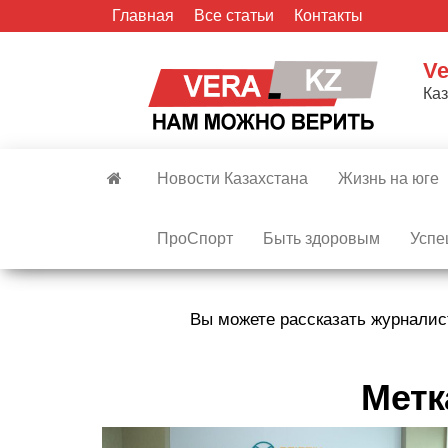
Skip
Главная
Все статьи
Контакты
to
the
Ve
content
Ка
Новости Казахстана
Жизнь на юге
ПроСпорт
Быть здоровым
Успе
Вы можете рассказать журналис
Метк