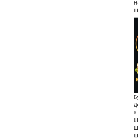
H
Ш
Б
Д
в
Ш
Ш
Ш