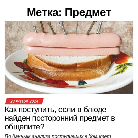
в
Метка:
Предмет
и
г
а
ц
и
ю
23 января, 2024
Как поступить, если в блюде
найден посторонний предмет в
общепите?
По данным анализа поступивших в Комитет