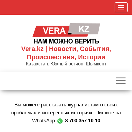
Skip
П
to
о
the
к
content
а
з
а
Vera.kz | Новости, События,
т
Происшествия, Истории
ь
Казахстан, Южный регион, Шымкент
/
С
к
р
ы
Вы можете рассказать журналистам о своих
т
ь
проблемах и интересных историях. Пишите на
н
WhatsApp
8 700 357 10 10
а