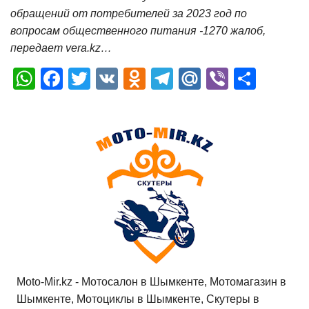
обращений от потребителей за 2023 год по
вопросам общественного питания -1270 жалоб,
передает vera.kz…
W
F
T
V
O
T
M
Vi
О
h
a
wi
K
d
el
ail
b
т
at
c
tt
n
e
.R
er
п
s
e
er
o
gr
u
р
A
b
kl
a
а
p
o
a
m
в
p
o
ss
и
k
ni
т
ki
ь
Moto-Mir.kz - Мотосалон в Шымкенте, Мотомагазин в
Шымкенте, Мотоциклы в Шымкенте, Скутеры в