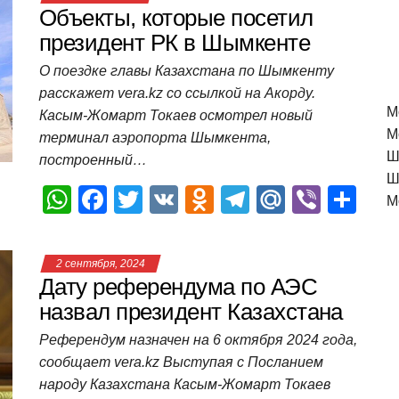
Объекты, которые посетил
президент РК в Шымкенте
О поездке главы Казахстана по Шымкенту
расскажет vera.kz со ссылкой на Акорду.
M
Касым-Жомарт Токаев осмотрел новый
М
терминал аэропорта Шымкента,
Ш
построенный…
Ш
W
F
T
V
O
T
M
Vi
О
М
h
a
wi
K
d
el
ail
b
т
at
c
tt
n
e
.R
er
п
2 сентября, 2024
s
e
er
o
gr
u
р
Дату референдума по АЭС
A
b
kl
a
а
назвал президент Казахстана
p
o
a
m
в
Референдум назначен на 6 октября 2024 года,
сообщает vera.kz Выступая с Посланием
p
o
ss
и
народу Казахстана Касым-Жомарт Токаев