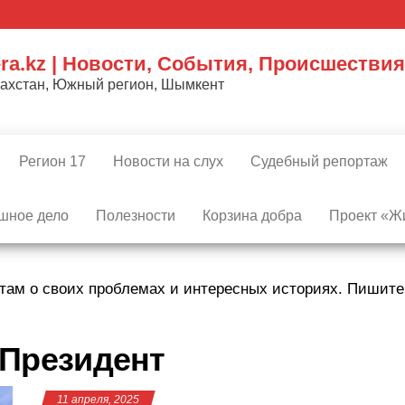
ra.kz | Новости, События, Происшествия
захстан, Южный регион, Шымкент
Регион 17
Новости на слух
Судебный репортаж
шное дело
Полезности
Корзина добра
Проект «Жи
там о своих проблемах и интересных историях. Пишит
Президент
11 апреля, 2025