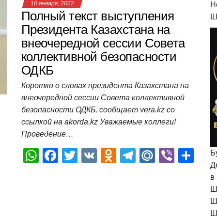
10 января, 2022
H
s
e
er
o
gr
u
р
Полный текст выступления
Ш
A
b
kl
a
а
Президента Казахстана на
внеочередной сессии Совета
p
o
a
m
в
коллективной безопасности
p
o
ss
и
ОДКБ
k
ni
т
Коротко о словах президента Казахстана на
ki
ь
внеочередной сессии Совета коллективной
безопасности ОДКБ, сообщает vera.kz со
ссылкой на akorda.kz Уважаемые коллеги!
Проведение…
W
F
T
V
O
T
M
Vi
О
Б
Д
h
a
wi
K
d
el
ail
b
т
в
at
c
tt
n
e
.R
er
п
Ш
s
e
er
o
gr
u
р
Ш
Ш