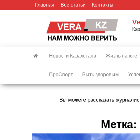
Skip
Главная
Все статьи
Контакты
to
the
Ve
content
Ка
Новости Казахстана
Жизнь на юге
ПроСпорт
Быть здоровым
Успе
Вы можете рассказать журналис
Метка: