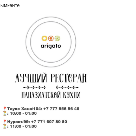
ымкенте