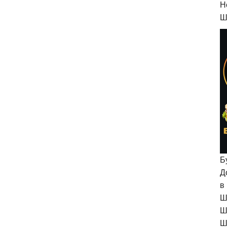
H
Ш
Б
Д
в
Ш
Ш
Ш