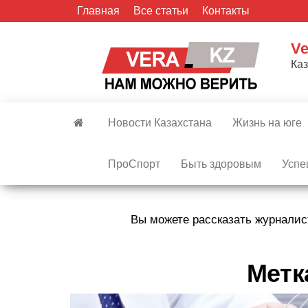
Skip
Главная
Все статьи
Контакты
to
the
Ve
content
Ка
Новости Казахстана
Жизнь на юге
ПроСпорт
Быть здоровым
Успе
Вы можете рассказать журналис
Метк