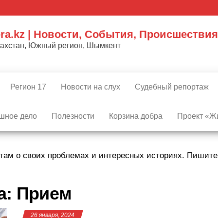
ra.kz | Новости, События, Происшествия
захстан, Южный регион, Шымкент
Регион 17
Новости на слух
Судебный репортаж
шное дело
Полезности
Корзина добра
Проект «Жи
там о своих проблемах и интересных историях. Пишит
а:
Прием
26 января, 2024