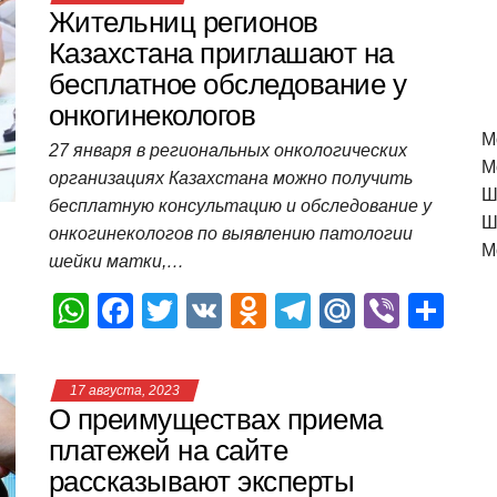
Жительниц регионов
Казахстана приглашают на
бесплатное обследование у
онкогинекологов
M
27 января в региональных онкологических
М
организациях Казахстана можно получить
Ш
бесплатную консультацию и обследование у
Ш
онкогинекологов по выявлению патологии
М
шейки матки,…
W
F
T
V
O
T
M
Vi
О
h
a
wi
K
d
el
ail
b
т
at
c
tt
n
e
.R
er
п
17 августа, 2023
s
e
er
o
gr
u
р
О преимуществах приема
A
b
kl
a
а
платежей на сайте
рассказывают эксперты
p
o
a
m
в