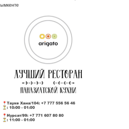
ымкенте