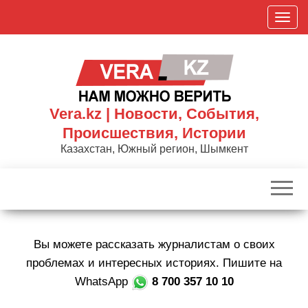
Skip
П
to
о
the
к
content
а
з
а
Vera.kz | Новости, События,
т
Происшествия, Истории
ь
Казахстан, Южный регион, Шымкент
/
С
к
р
ы
Вы можете рассказать журналистам о своих
т
ь
проблемах и интересных историях. Пишите на
н
WhatsApp
8 700 357 10 10
а