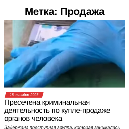
в
Метка:
Продажа
и
г
а
ц
и
ю
18 октября, 2023
Пресечена криминальная
деятельность по купле-продаже
органов человека
Задержана преступная группа, которая занималась