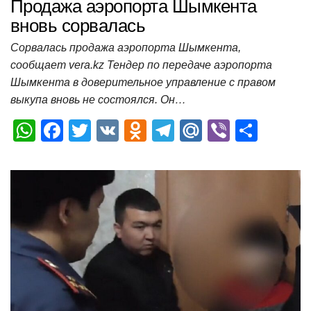
Продажа аэропорта Шымкента
вновь сорвалась
Сорвалась продажа аэропорта Шымкента,
сообщает vera.kz Тендер по передаче аэропорта
Шымкента в доверительное управление с правом
выкупа вновь не состоялся. Он…
W
F
T
V
O
T
M
Vi
О
h
a
wi
K
d
el
ail
b
т
at
c
tt
n
e
.R
er
п
s
e
er
o
gr
u
р
A
b
kl
a
а
p
o
a
m
в
p
o
ss
и
k
ni
т
ki
ь