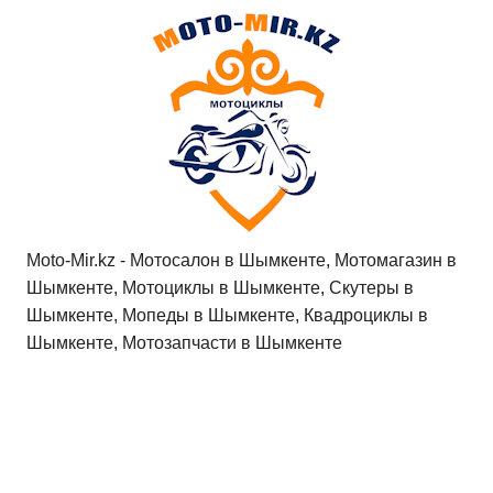
at
c
tt
n
e
.R
er
п
s
e
er
o
gr
u
р
A
b
kl
a
а
p
o
a
m
в
p
o
ss
и
k
ni
т
ki
ь
Moto-Mir.kz - Мотосалон в Шымкенте, Мотомагазин в
Шымкенте, Мотоциклы в Шымкенте, Скутеры в
Шымкенте, Мопеды в Шымкенте, Квадроциклы в
Шымкенте, Мотозапчасти в Шымкенте