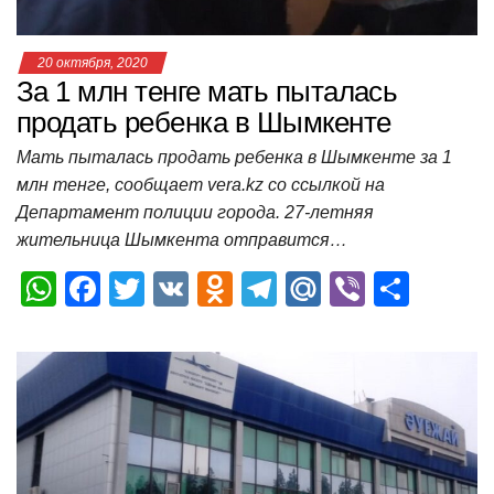
20 октября, 2020
За 1 млн тенге мать пыталась
продать ребенка в Шымкенте
Мать пыталась продать ребенка в Шымкенте за 1
млн тенге, сообщает vera.kz со ссылкой на
Департамент полиции города. 27-летняя
жительница Шымкента отправится…
W
F
T
V
O
T
M
Vi
О
h
a
wi
K
d
el
ail
b
т
at
c
tt
n
e
.R
er
п
s
e
er
o
gr
u
р
A
b
kl
a
а
p
o
a
m
в