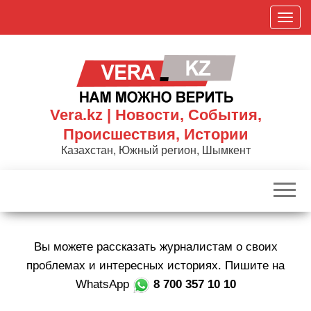
Skip
П
to
о
the
к
content
а
з
а
Vera.kz | Новости, События,
т
Происшествия, Истории
ь
Казахстан, Южный регион, Шымкент
/
С
к
р
ы
Вы можете рассказать журналистам о своих
т
ь
проблемах и интересных историях. Пишите на
н
WhatsApp
8 700 357 10 10
а