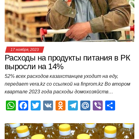
p
o
a
m
в
p
o
ss
и
k
ni
т
ki
ь
17 ноября, 2023
Расходы на продукты питания в РК
выросли на 14%
52% всех расходов казахстанцев уходит на еду,
передает vera.kz со ссылкой на finprom.kz Во втором
квартале 2023 года расходы домохозяйств…
W
F
T
V
O
T
M
Vi
О
h
a
wi
K
d
el
ail
b
т
at
c
tt
n
e
.R
er
п
s
e
er
o
gr
u
р