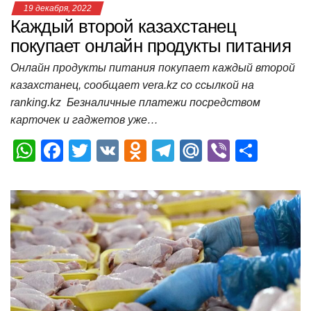
19 декабря, 2022
Каждый второй казахстанец
покупает онлайн продукты питания
Онлайн продукты питания покупает каждый второй
казахстанец, сообщает vera.kz со ссылкой на
ranking.kz Безналичные платежи посредством
карточек и гаджетов уже…
W
F
T
V
O
T
M
Vi
О
h
a
wi
K
d
el
ail
b
т
at
c
tt
n
e
.R
er
п
s
e
er
o
gr
u
р
A
b
kl
a
а
p
o
a
m
в
p
o
ss
и
k
ni
т