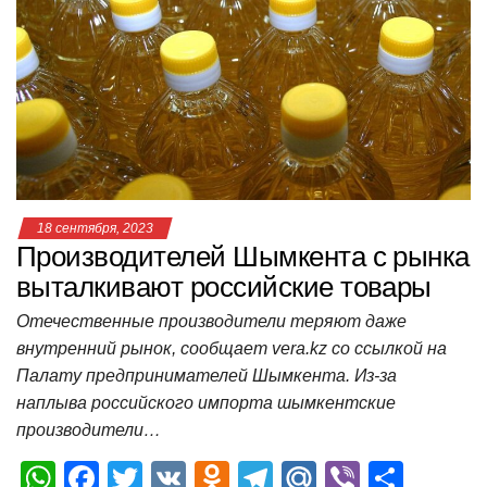
A
b
kl
a
а
p
o
a
m
в
p
o
ss
и
k
ni
т
ki
ь
18 сентября, 2023
Производителей Шымкента с рынка
выталкивают российские товары
Отечественные производители теряют даже
внутренний рынок, сообщает vera.kz со ссылкой на
Палату предпринимателей Шымкента. Из-за
наплыва российского импорта шымкентские
производители…
W
F
T
V
O
T
M
Vi
О