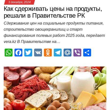
3 декабря, 2024
Как сдерживать цены на продукты,
решали в Правительстве РК
Сдерживание цен на социальные продукты питания,
строительство овощехранилищ и старт
финансирования полевых работ 2025 года, передает
vera.kz В Правительстве на…
W
F
T
V
O
T
M
Vi
О
h
a
wi
K
d
el
ail
b
т
at
c
tt
n
e
.R
er
п
s
e
er
o
gr
u
р
A
b
kl
a
а
p
o
a
m
в
p
o
ss
и
k
ni
т