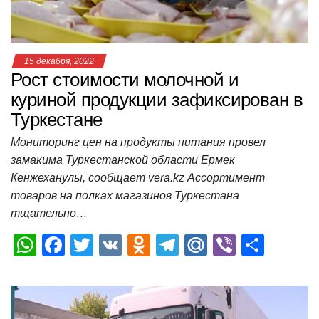
ki
ь
15 декабря, 2022
Рост стоимости молочной и
куриной продукции зафиксирован в
Туркестане
Мониторинг цен на продукты питания провел
замакима Туркестанской области Ермек
Кенжеханулы, сообщает vera.kz Ассортимент
товаров на полках магазинов Туркестана
тщательно…
W
F
T
V
O
T
M
Vi
О
h
a
wi
K
d
el
ail
b
т
at
c
tt
n
e
.R
er
п
s
e
er
o
gr
u
р