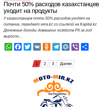
Почти 50% расходов казахстанцев
уходит на продукты
У казахстанцев почти 50% расходов уходят на
питание, передает vera.kz со ссылкой на Kapital.kz
Денежные доходы домашних хозяйств РК за год
выросли…
W
F
T
V
O
T
M
Vi
О
h
a
wi
K
d
el
ail
b
т
at
c
tt
n
e
.R
er
п
Пагинация
1
2
3
Далее
s
e
er
o
gr
u
р
записей
A
b
kl
a
а
p
o
a
m
в
p
o
ss
и
k
ni
т