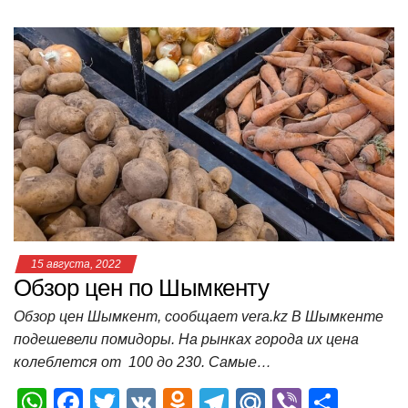
h
a
wi
K
d
el
ail
b
т
at
c
tt
n
e
.R
er
п
s
e
er
o
gr
u
р
A
b
kl
a
а
p
o
a
m
в
p
o
ss
и
k
ni
т
ki
ь
15 августа, 2022
Обзор цен по Шымкенту
Обзор цен Шымкент, сообщает vera.kz В Шымкенте
подешевели помидоры. На рынках города их цена
колеблется от 100 до 230. Самые…
W
F
T
V
O
T
M
Vi
О