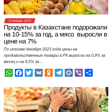
ki
ь
23 января, 2024
Продукты в Казахстане подорожали
на 10-15% за год, а мясо выросли в
цене на 7%
По итогам декабря 2023 года цены на
продовольственные товары в РК выросли на 0,9% за
месяц и на 8,5% за…
W
F
T
V
O
T
M
Vi
О
h
a
wi
K
d
el
ail
b
т
at
c
tt
n
e
.R
er
п
s
e
er
o
gr
u
р
A
b
kl
a
а