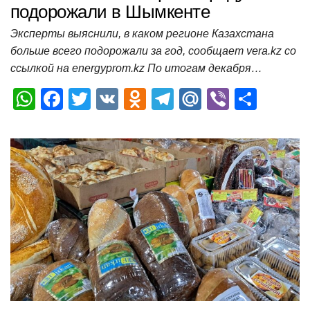
подорожали в Шымкенте
Эксперты выяснили, в каком регионе Казахстана
больше всего подорожали за год, сообщает vera.kz со
ссылкой на energyprom.kz По итогам декабря…
W
F
T
V
O
T
M
Vi
О
h
a
wi
K
d
el
ail
b
т
at
c
tt
n
e
.R
er
п
s
e
er
o
gr
u
р
A
b
kl
a
а
p
o
a
m
в
p
o
ss
и
k
ni
т
ki
ь