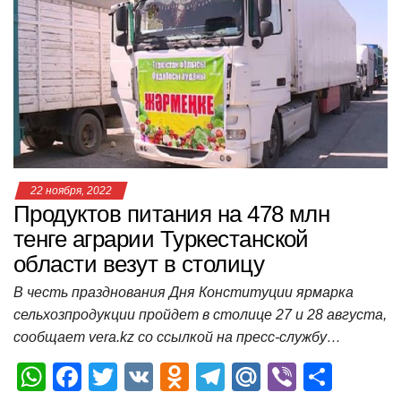
A
b
kl
a
а
p
o
a
m
в
p
o
ss
и
k
ni
т
ki
ь
22 ноября, 2022
Продуктов питания на 478 млн
тенге аграрии Туркестанской
области везут в столицу
В честь празднования Дня Конституции ярмарка
сельхозпродукции пройдет в столице 27 и 28 августа,
сообщает vera.kz со ссылкой на пресс-службу…
W
F
T
V
O
T
M
Vi
О