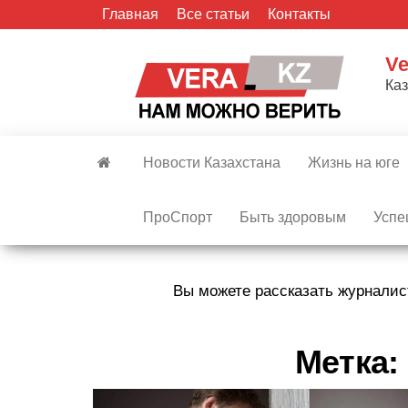
Skip
Главная
Все статьи
Контакты
to
the
Ve
content
Ка
Новости Казахстана
Жизнь на юге
ПроСпорт
Быть здоровым
Успе
Вы можете рассказать журналис
Метка: