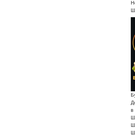
H
Ш
Б
Д
в
Ш
Ш
Ш