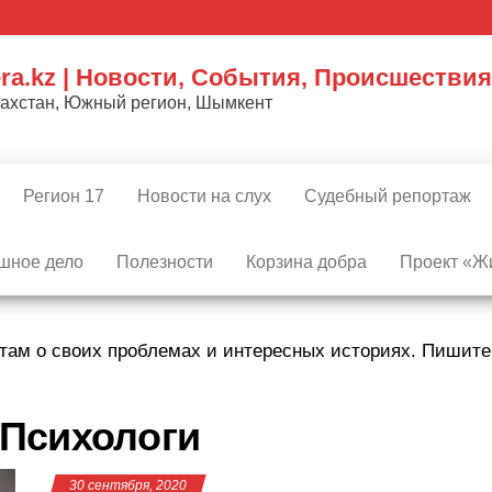
ra.kz | Новости, События, Происшествия
захстан, Южный регион, Шымкент
Регион 17
Новости на слух
Судебный репортаж
шное дело
Полезности
Корзина добра
Проект «Жи
там о своих проблемах и интересных историях. Пишит
Психологи
30 сентября, 2020