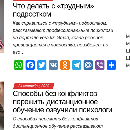
Что делать с «трудным»
подростком
Как справиться с «трудным» подростком,
рассказывают профессиональные психологи
M
на портале vera.kz Этап, когда ребенок
М
превращается в подростка, неизбежен, но
Ш
его…
Ш
W
F
T
V
O
T
M
Vi
О
М
h
a
wi
K
d
el
ail
b
т
at
c
tt
n
e
.R
er
п
24 сентября, 2020
s
e
er
o
gr
u
р
Способы без конфликтов
A
b
kl
a
а
пережить дистанционное
обучение озвучили психологи
p
o
a
m
в
p
o
ss
и
О способах пережить без конфликтов
дистанционное обучение рассказывают