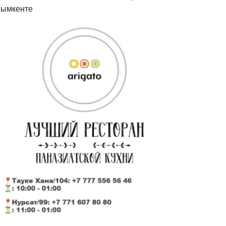
ымкенте