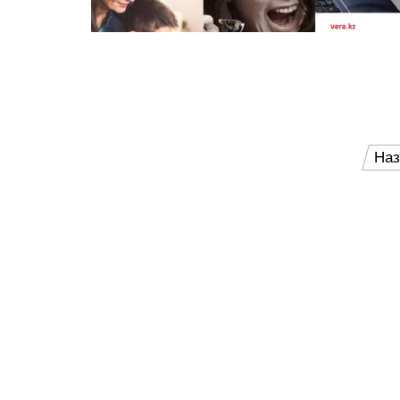
Пагинация
Наз
записей