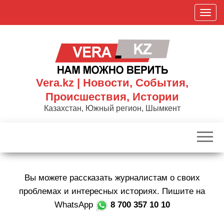
Skip
П
to
о
the
к
content
а
з
а
Vera.kz | Новости, События,
т
Происшествия, Истории
ь
Казахстан, Южный регион, Шымкент
/
С
к
р
ы
Вы можете рассказать журналистам о своих
т
ь
проблемах и интересных историях. Пишите на
н
WhatsApp
8 700 357 10 10
а