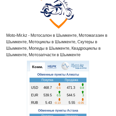
p
o
a
m
в
p
o
ss
и
k
ni
т
ki
ь
Moto-Mir.kz - Мотосалон в Шымкенте, Мотомагазин в
Шымкенте, Мотоциклы в Шымкенте, Скутеры в
Шымкенте, Мопеды в Шымкенте, Квадроциклы в
Шымкенте, Мотозапчасти в Шымкенте