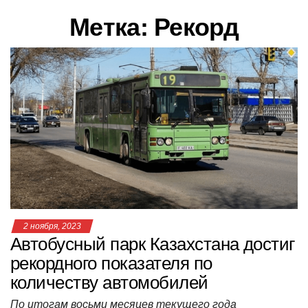
в
Метка:
Рекорд
и
г
а
ц
и
ю
2 ноября, 2023
Автобусный парк Казахстана достиг
рекордного показателя по
количеству автомобилей
По итогам восьми месяцев текущего года