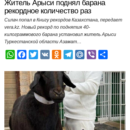
Житель Арыси поднял барана
рекордное количество раз
Силач попал в Книгу рекордов Казахстана, передает
vera.kz. Новый рекорд по поднятия 40-
килограммового барана установил житель Арыси
Туркестанской области Азамат…
W
F
T
V
O
T
M
Vi
О
h
a
wi
K
d
el
ail
b
т
at
c
tt
n
e
.R
er
п
s
e
er
o
gr
u
р
A
b
kl
a
а
p
o
a
m
в
p
o
ss
и
k
ni
т
ki
ь