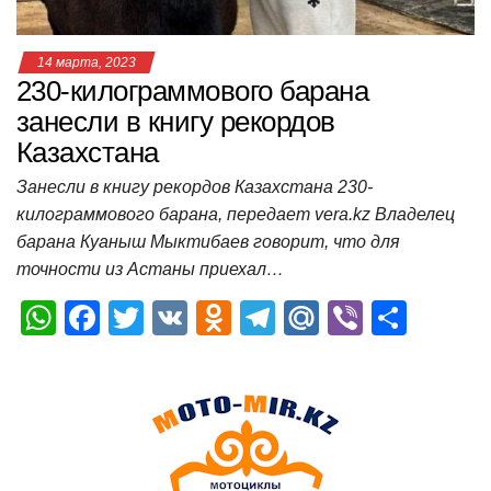
14 марта, 2023
230-килограммового барана
занесли в книгу рекордов
Казахстана
Занесли в книгу рекордов Казахстана 230-
килограммового барана, передает vera.kz Владелец
барана Куаныш Мыктибаев говорит, что для
точности из Астаны приехал…
W
F
T
V
O
T
M
Vi
О
h
a
wi
K
d
el
ail
b
т
at
c
tt
n
e
.R
er
п
s
e
er
o
gr
u
р
A
b
kl
a
а