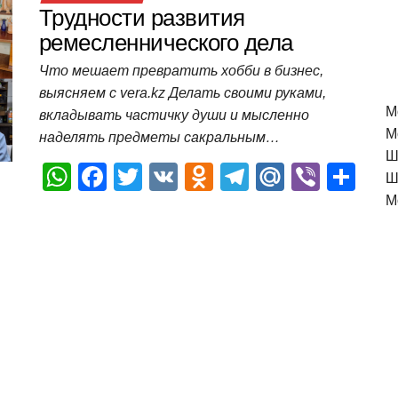
Трудности развития
ремесленнического дела
Что мешает превратить хобби в бизнес,
выясняем с vera.kz Делать своими руками,
M
вкладывать частичку души и мысленно
М
наделять предметы сакральным…
Ш
W
F
T
V
O
T
M
Vi
О
Ш
h
a
wi
K
d
el
ail
b
т
М
at
c
tt
n
e
.R
er
п
s
e
er
o
gr
u
р
A
b
kl
a
а
p
o
a
m
в
p
o
ss
и
k
ni
т