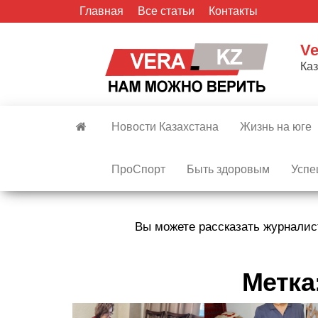
Skip
Главная
Все статьи
Контакты
to
the
Ve
content
Ка
Новости Казахстана
Жизнь на юге
ПроСпорт
Быть здоровым
Успе
Вы можете рассказать журналис
Метка