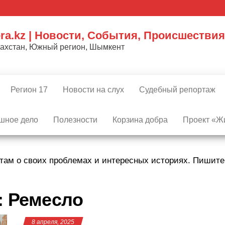
ra.kz | Новости, События, Происшествия
захстан, Южный регион, Шымкент
Регион 17
Новости на слух
Судебный репортаж
шное дело
Полезности
Корзина добра
Проект «Жи
там о своих проблемах и интересных историях. Пишит
:
Ремесло
8 апреля, 2025