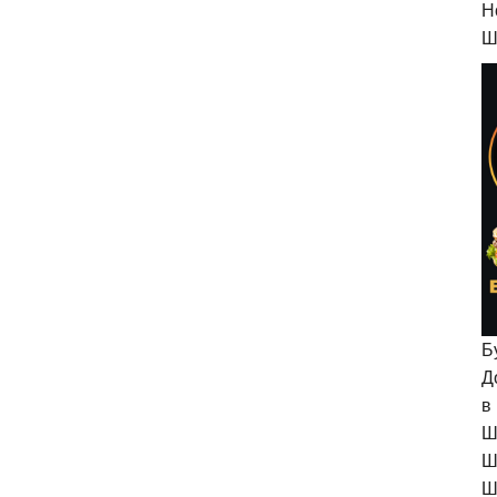
H
Ш
Б
Д
в
Ш
Ш
Ш