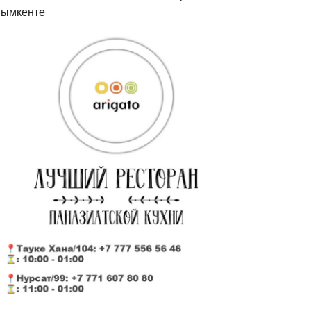
ымкенте