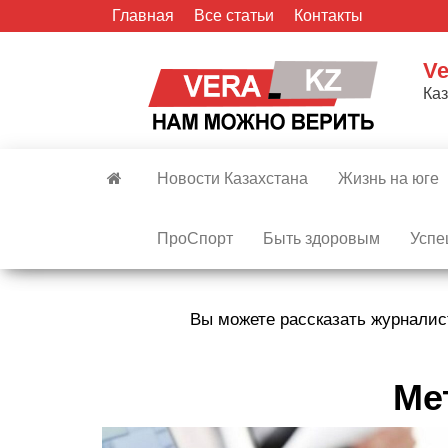
Skip
Главная
Все статьи
Контакты
to
the
Ve
content
Ка
Новости Казахстана
Жизнь на юге
ПроСпорт
Быть здоровым
Успе
Вы можете рассказать журналис
Ме