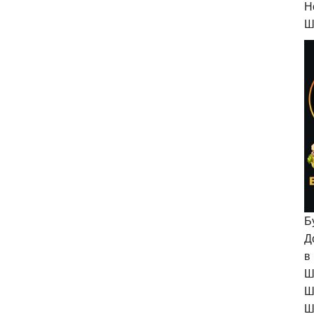
H
Ш
Б
Д
в
Ш
Ш
Ш