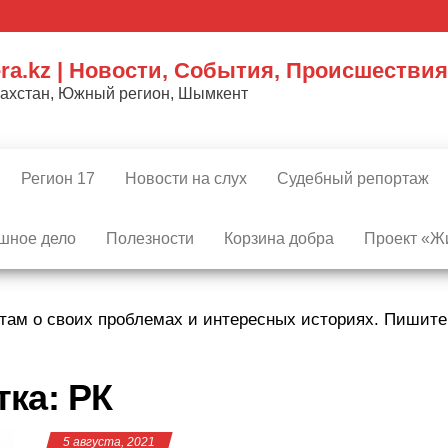
ra.kz | Новости, События, Происшествия
захстан, Южный регион, Шымкент
Регион 17
Новости на слух
Судебный репортаж
шное дело
Полезности
Корзина добра
Проект «Жи
там о своих проблемах и интересных историях. Пишит
тка:
РК
5 августа, 2021