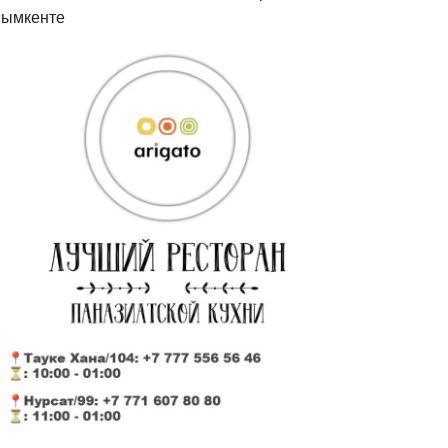
ымкенте