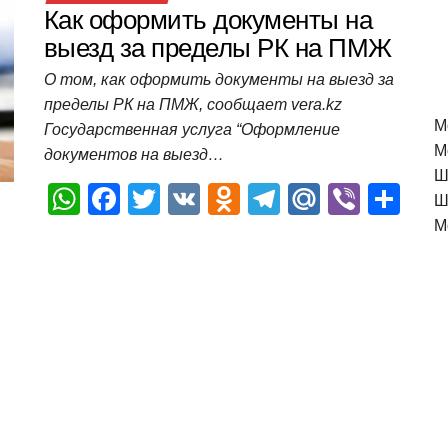
Как оформить документы на
выезд за пределы РК на ПМЖ
О том, как оформить документы на выезд за
пределы РК на ПМЖ, сообщает vera.kz
M
Государственная услуга “Оформление
М
документов на выезд…
Ш
W
F
T
V
O
T
M
Vi
О
Ш
h
a
wi
K
d
el
ail
b
т
М
at
c
tt
n
e
.R
er
п
s
e
er
o
gr
u
р
A
b
kl
a
а
p
o
a
m
в
p
o
ss
и
k
ni
т