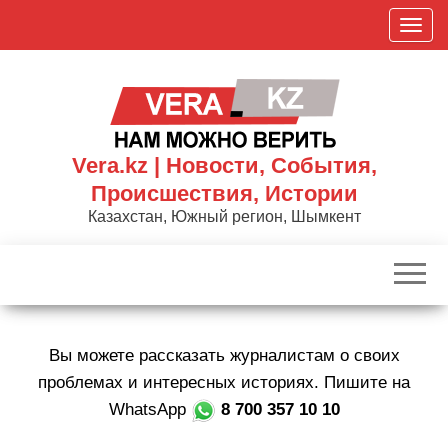
Skip
П
to
о
the
к
content
а
з
а
Vera.kz | Новости, События,
т
Происшествия, Истории
ь
Казахстан, Южный регион, Шымкент
/
С
к
р
ы
Вы можете рассказать журналистам о своих
т
ь
проблемах и интересных историях. Пишите на
н
WhatsApp
8 700 357 10 10
а