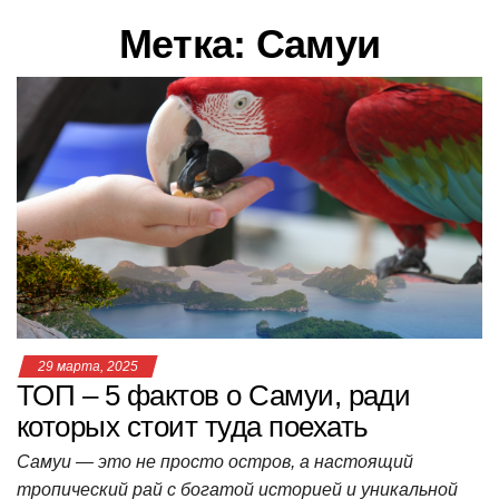
в
Метка:
Самуи
и
г
а
ц
и
ю
29 марта, 2025
ТОП – 5 фактов о Самуи, ради
которых стоит туда поехать
Самуи — это не просто остров, а настоящий
тропический рай с богатой историей и уникальной