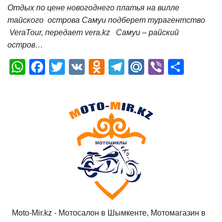
Отдых по цене новогоднего платья на вилле
тайского острова Самуи подберет турагентство
VeraTour, передает vera.kz Самуи – райский
остров…
W
F
T
V
O
T
M
Vi
О
h
a
wi
K
d
el
ail
b
т
at
c
tt
n
e
.R
er
п
s
e
er
o
gr
u
р
A
b
kl
a
а
p
o
a
m
в
p
o
ss
и
k
ni
т
ki
ь
Moto-Mir.kz - Мотосалон в Шымкенте, Мотомагазин в