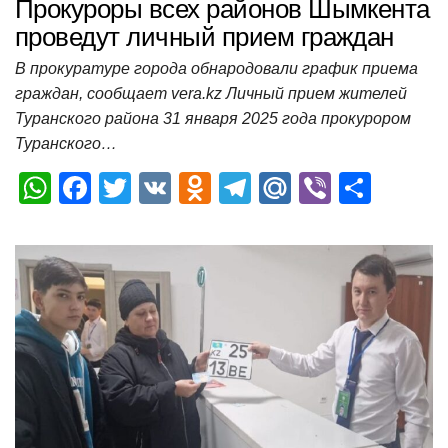
Прокуроры всех районов Шымкента
проведут личный прием граждан
В прокуратуре города обнародовали график приема
граждан, сообщает vera.kz Личный прием жителей
Туранского района 31 января 2025 года прокурором
Туранского…
W
F
T
V
O
T
M
Vi
О
h
a
wi
K
d
el
ail
b
т
at
c
tt
n
e
.R
er
п
s
e
er
o
gr
u
р
A
b
kl
a
а
p
o
a
m
в
p
o
ss
и
k
ni
т
ki
ь