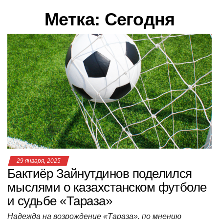
в
Метка:
Сегодня
и
г
а
ц
и
ю
29 января, 2025
Бактиёр Зайнутдинов поделился
мыслями о казахстанском футболе
и судьбе «Тараза»
Надежда на возрождение «Тараза», по мнению