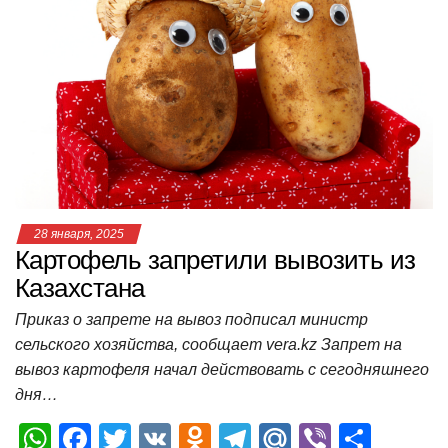
s
e
er
o
gr
u
р
A
b
kl
a
а
p
o
a
m
в
p
o
ss
и
k
ni
т
ki
ь
28 января, 2025
Картофель запретили вывозить из
Казахстана
Приказ о запрете на вывоз подписал министр
сельского хозяйства, сообщает vera.kz Запрет на
вывоз картофеля начал действовать с сегодняшнего
дня…
W
F
T
V
O
T
M
Vi
О