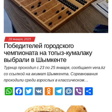
p
o
ss
и
k
ni
т
ki
ь
28 января, 2025
Победителей городского
чемпионата на тогыз-кумалаку
выбрали в Шымкенте
Турнир проходил с 23 по 25 января, сообщает vera.kz
со ссылкой на акимат Шымкента. Соревнования
проходили среди взрослых в классическом…
W
F
T
V
O
T
M
Vi
О
h
a
wi
K
d
el
ail
b
т
at
c
tt
n
e
.R
er
п