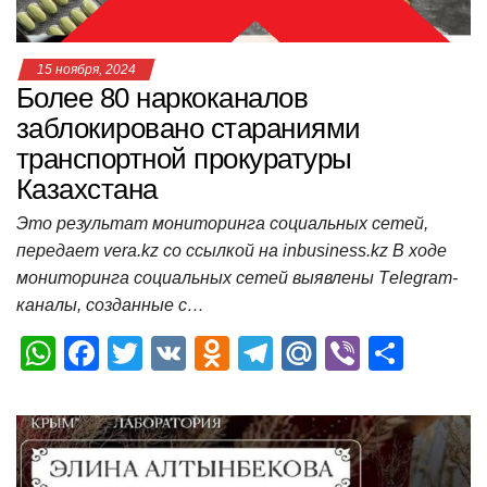
ki
ь
15 ноября, 2024
Более 80 наркоканалов
заблокировано стараниями
транспортной прокуратуры
Казахстана
Это результат мониторинга социальных сетей,
передает vera.kz со ссылкой на inbusiness.kz В ходе
мониторинга социальных сетей выявлены Тelegram-
каналы, созданные с…
W
F
T
V
O
T
M
Vi
О
h
a
wi
K
d
el
ail
b
т
at
c
tt
n
e
.R
er
п
s
e
er
o
gr
u
р