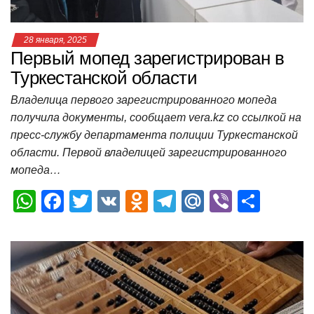
28 января, 2025
Первый мопед зарегистрирован в
Туркестанской области
Владелица первого зарегистрированного мопеда
получила документы, сообщает vera.kz со ссылкой на
пресс-службу департамента полиции Туркестанской
области. Первой владелицей зарегистрированного
мопеда…
W
F
T
V
O
T
M
Vi
О
h
a
wi
K
d
el
ail
b
т
at
c
tt
n
e
.R
er
п
s
e
er
o
gr
u
р
A
b
kl
a
а
p
o
a
m
в