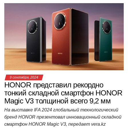
at
c
tt
n
e
.R
er
п
s
e
er
o
gr
u
р
A
b
kl
a
а
p
o
a
m
в
p
o
ss
и
k
ni
т
ki
ь
9 сентября, 2024
HONOR представил рекордно
тонкий складной смартфон HONOR
Magic V3 толщиной всего 9,2 мм
На выставке IFA 2024 глобальный технологический
бренд HONOR презентовал инновационный складной
смартфон HONOR Magic V3, передает vera.kz