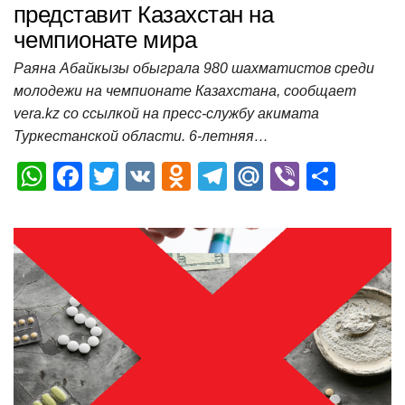
представит Казахстан на
чемпионате мира
Раяна Абайкызы обыграла 980 шахматистов среди
молодежи на чемпионате Казахстана, сообщает
vera.kz со ссылкой на пресс-службу акимата
Туркестанской области. 6-летняя…
W
F
T
V
O
T
M
Vi
О
h
a
wi
K
d
el
ail
b
т
at
c
tt
n
e
.R
er
п
s
e
er
o
gr
u
р
A
b
kl
a
а
p
o
a
m
в
p
o
ss
и
k
ni
т