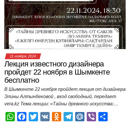
A
b
kl
a
а
p
o
a
m
в
p
o
ss
и
k
ni
т
ki
ь
11 ноября, 2024
Лекция известного дизайнера
пройдет 22 ноября в Шымкенте
бесплатно
В Шымкенте 22 ноября пройдет лекция от дизайнера
Элины Алтынбековой , вход свободный, передает
vera.kz Тема лекции: «Тайны древнего искусства:…
W
F
T
V
O
T
M
Vi
О
h
a
wi
K
d
el
ail
b
т