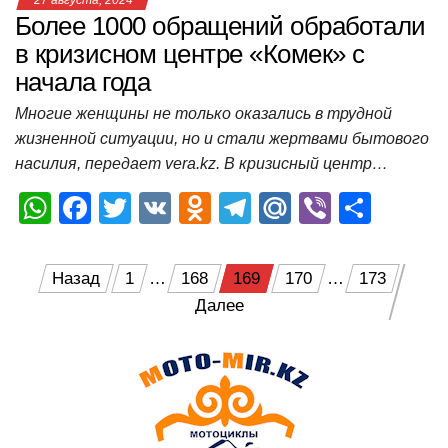
Более 1000 обращений обработали
в кризисном центре «Комек» с
начала года
Многие женщины не только оказались в трудной
жизненной ситуации, но и стали жертвами бытового
насилия, передает vera.kz. В кризисный центр…
W
F
T
V
O
T
M
Vi
О
h
a
wi
K
d
el
ail
b
т
at
c
tt
n
e
.R
er
п
Пагинация
Назад
1
…
168
169
170
…
173
s
e
er
o
gr
u
р
Далее
записей
A
b
kl
a
а
p
o
a
m
в
p
o
ss
и
k
ni
т