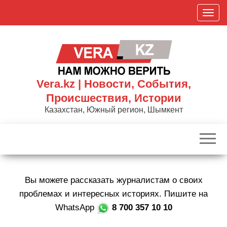
Skip
П
to
о
the
к
content
а
з
а
Vera.kz | Новости, События,
т
Происшествия, Истории
ь
Казахстан, Южный регион, Шымкент
/
С
к
р
ы
Вы можете рассказать журналистам о своих
т
ь
проблемах и интересных историях. Пишите на
н
WhatsApp
8 700 357 10 10
а