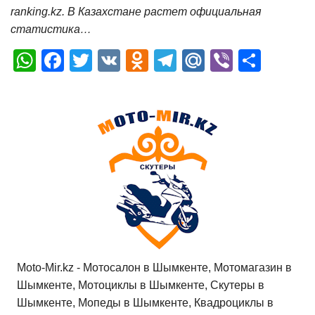
ranking.kz. В Казахстане растет официальная
статистика…
W
F
T
V
O
T
M
Vi
О
h
a
wi
K
d
el
ail
b
т
at
c
tt
n
e
.R
er
п
s
e
er
o
gr
u
р
A
b
kl
a
а
p
o
a
m
в
p
o
ss
и
k
ni
т
ki
ь
Moto-Mir.kz - Мотосалон в Шымкенте, Мотомагазин в
Шымкенте, Мотоциклы в Шымкенте, Скутеры в
Шымкенте, Мопеды в Шымкенте, Квадроциклы в