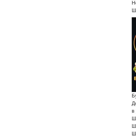
H
Ш
Б
Д
в
Ш
Ш
Ш