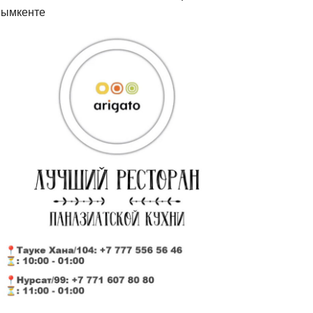
ымкенте