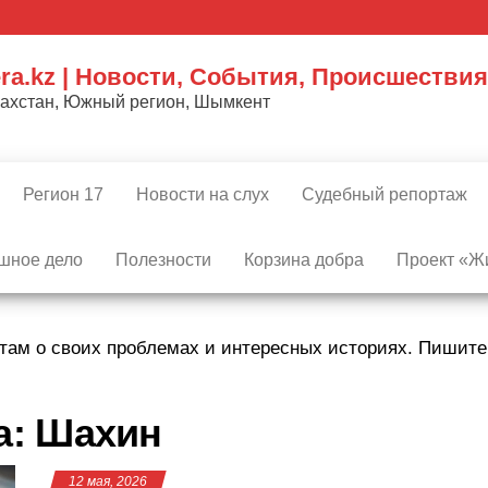
ra.kz | Новости, События, Происшествия
захстан, Южный регион, Шымкент
Регион 17
Новости на слух
Судебный репортаж
шное дело
Полезности
Корзина добра
Проект «Жи
там о своих проблемах и интересных историях. Пишит
а:
Шахин
12 мая, 2026