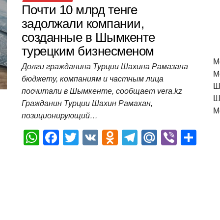
Почти 10 млрд тенге
задолжали компании,
созданные в Шымкенте
турецким бизнесменом
M
Долги гражданина Турции Шахина Рамазана
М
бюджету, компаниям и частным лица
Ш
посчитали в Шымкенте, сообщает vera.kz
Ш
Гражданин Турции Шахин Рамахан,
М
позиционирующий…
W
F
T
V
O
T
M
Vi
О
h
a
wi
K
d
el
ail
b
т
at
c
tt
n
e
.R
er
п
s
e
er
o
gr
u
р
A
b
kl
a
а
p
o
a
m
в