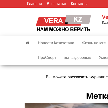
Skip
Главная
Все статьи
Контакты
to
the
Ve
content
Ка
Новости Казахстана
Жизнь на юге
ПроСпорт
Быть здоровым
Успе
Вы можете рассказать журналис
Метк