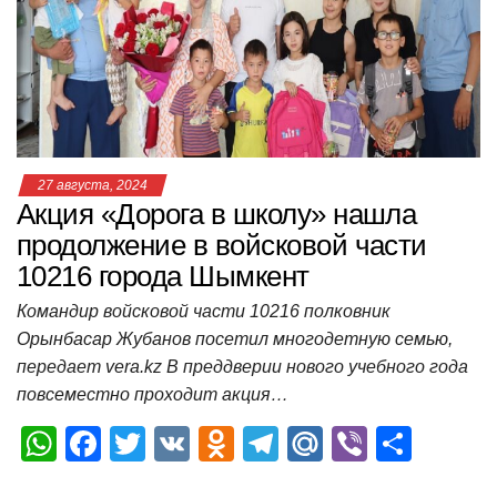
p
o
a
m
в
p
o
ss
и
k
ni
т
ki
ь
27 августа, 2024
Акция «Дорога в школу» нашла
продолжение в войсковой части
10216 города Шымкент
Командир войсковой части 10216 полковник
Орынбасар Жубанов посетил многодетную семью,
передает vera.kz В преддверии нового учебного года
повсеместно проходит акция…
W
F
T
V
O
T
M
Vi
О
h
a
wi
K
d
el
ail
b
т