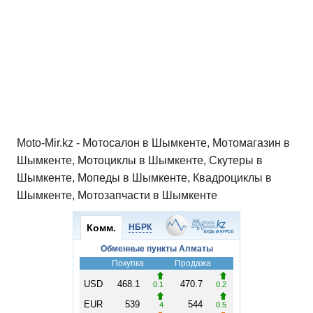
p
o
a
m
в
p
o
ss
и
k
ni
т
ki
ь
Moto-Mir.kz - Мотосалон в Шымкенте, Мотомагазин в
Шымкенте, Мотоциклы в Шымкенте, Скутеры в
Шымкенте, Мопеды в Шымкенте, Квадроциклы в
Шымкенте, Мотозапчасти в Шымкенте