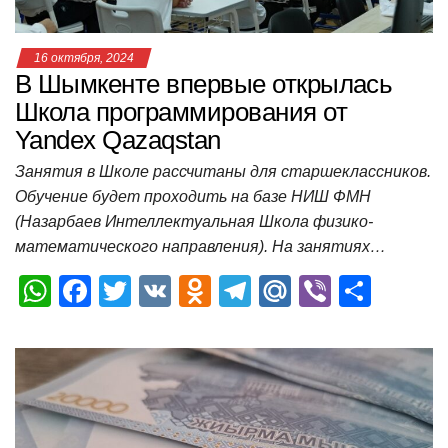
16 октября, 2024
В Шымкенте впервые открылась
Школа программирования от
Yandex Qazaqstan
Занятия в Школе рассчитаны для старшеклассников.
Обучение будет проходить на базе НИШ ФМН
(Назарбаев Интеллектуальная Школа физико-
математического направления). На занятиях…
W
F
T
V
O
T
M
Vi
О
h
a
wi
K
d
el
ail
b
т
at
c
tt
n
e
.R
er
п
s
e
er
o
gr
u
р
A
b
kl
a
а