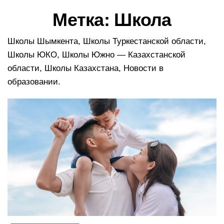
в
Метка:
Школа
и
г
а
Школы Шымкента, Школы Туркестанской области,
ц
Школы ЮКО, Школы Южно — Казахстанской
и
области, Школы Казахстана, Новости в
ю
образовании.