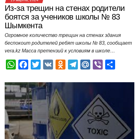
19 марта, 2024
Из-за трещин на стенах родители
боятся за учеников школы № 83
Шымкента
Огромное количество трещин на стенах здания
беспокоит родителей ребят школы № 83, сообщает
vera.kz Масса претензий к условиям в школе…
W
F
T
V
O
T
M
Vi
О
h
a
wi
K
d
el
ail
b
т
at
c
tt
n
e
.R
er
п
s
e
er
o
gr
u
р
A
b
kl
a
а
p
o
a
m
в
p
o
ss
и
k
ni
т