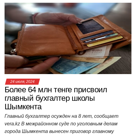
at
c
tt
n
e
.R
er
п
s
e
er
o
gr
u
р
A
b
kl
a
а
p
o
a
m
в
p
o
ss
и
k
ni
т
ki
ь
24 июля, 2024
Более 64 млн тенге присвоил
главный бухгалтер школы
Шымкента
Главный бухгалтер осужден на 8 лет, сообщает
vera.kz В межрайонном суде по уголовным делам
города Шымкента вынесен приговор главному