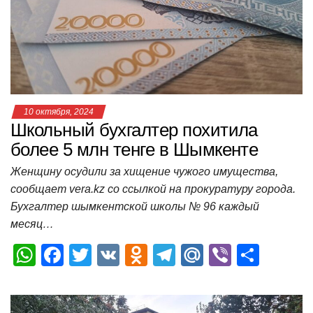
p
o
a
m
в
p
o
ss
и
k
ni
т
ki
ь
10 октября, 2024
Школьный бухгалтер похитила
более 5 млн тенге в Шымкенте
Женщину осудили за хищение чужого имущества,
сообщает vera.kz со ссылкой на прокуратуру города.
Бухгалтер шымкентской школы № 96 каждый
месяц…
W
F
T
V
O
T
M
Vi
О
h
a
wi
K
d
el
ail
b
т
at
c
tt
n
e
.R
er
п