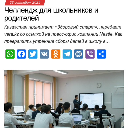
23 сентября, 2025
Челлендж для школьников и
родителей
Казахстан принимает «Здоровый старт», передает
vera.kz со ссылкой на пресс-офис компании Nestle. Как
превратить утренние сборы детей в школу в…
W
F
T
V
O
T
M
Vi
О
h
a
wi
K
d
el
ail
b
т
at
c
tt
n
e
.R
er
п
s
e
er
o
gr
u
р
A
b
kl
a
а
p
o
a
m
в
p
o
ss
и
k
ni
т
ki
ь