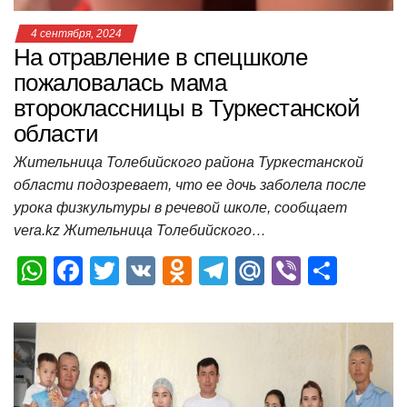
4 сентября, 2024
На отравление в спецшколе
пожаловалась мама
второклассницы в Туркестанской
области
Жительница Толебийского района Туркестанской
области подозревает, что ее дочь заболела после
урока физкультуры в речевой школе, сообщает
vera.kz Жительница Толебийского…
W
F
T
V
O
T
M
Vi
О
h
a
wi
K
d
el
ail
b
т
at
c
tt
n
e
.R
er
п
s
e
er
o
gr
u
р
A
b
kl
a
а