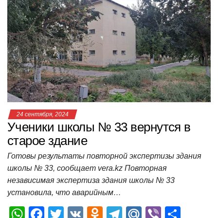
s
e
er
o
gr
u
р
A
b
kl
a
а
p
o
a
m
в
p
o
ss
и
k
ni
т
ki
ь
24 сентября, 2024
Ученики школы № 33 вернутся в
старое здание
Готовы результаты повторной экспертизы здания
школы № 33, сообщает vera.kz Повторная
независимая экспертиза здания школы № 33
установила, что аварийным…
W
F
T
V
O
T
M
Vi
О