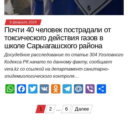
ki
ь
6 февраля, 2024
Почти 40 человек пострадали от
токсического действия газов в
школе Сарыагашского района
Досудебное расследование по статье 304 Уголовного
Кодекса РК начато по данному факту, сообщает
vera.kz со ссылкой на департамент санитарно-
эпидемиологического контроля…
W
F
T
V
O
T
M
Vi
О
h
a
wi
K
d
el
ail
b
т
at
c
tt
n
e
.R
er
п
Пагинация
1
2
…
6
Далее
s
e
er
o
gr
u
р
записей
A
b
kl
a
а