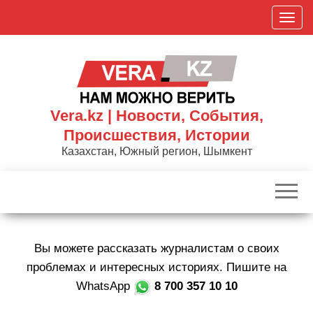
Skip
П
to
о
the
к
content
а
з
а
Vera.kz | Новости, События,
т
Происшествия, Истории
ь
Казахстан, Южный регион, Шымкент
/
С
к
р
ы
Вы можете рассказать журналистам о своих
т
ь
проблемах и интересных историях. Пишите на
н
WhatsApp
8 700 357 10 10
а