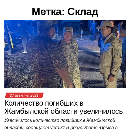
в
Метка:
Склад
и
г
а
ц
и
ю
27 августа, 2021
Количество погибших в
Жамбылской области увеличилось
Увеличилось количество погибших в Жамбылской
области, сообщает vera.kz В результате взрыва в