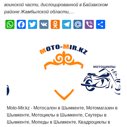
воинской части, дислоцированной в Байзакском
районе Жамбылской области,…
W
F
T
V
O
T
M
Vi
О
h
a
wi
K
d
el
ail
b
т
at
c
tt
n
e
.R
er
п
s
e
er
o
gr
u
р
A
b
kl
a
а
p
o
a
m
в
p
o
ss
и
k
ni
т
ki
ь
Moto-Mir.kz - Мотосалон в Шымкенте, Мотомагазин в
Шымкенте, Мотоциклы в Шымкенте, Скутеры в
Шымкенте, Мопеды в Шымкенте, Квадроциклы в