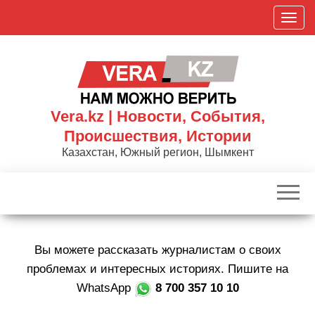
Skip
П
to
о
the
к
content
а
з
а
Vera.kz | Новости, События,
т
Происшествия, Истории
ь
Казахстан, Южный регион, Шымкент
/
С
к
р
ы
Вы можете рассказать журналистам о своих
т
ь
проблемах и интересных историях. Пишите на
н
WhatsApp
8 700 357 10 10
а