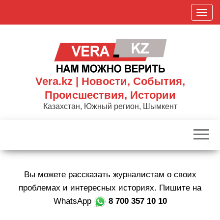
Skip
П
to
о
the
к
content
а
з
а
Vera.kz | Новости, События,
т
Происшествия, Истории
ь
Казахстан, Южный регион, Шымкент
/
С
к
р
ы
Вы можете рассказать журналистам о своих
т
ь
проблемах и интересных историях. Пишите на
н
WhatsApp
8 700 357 10 10
а