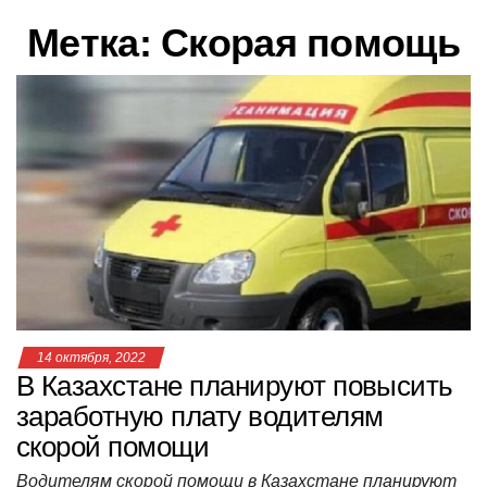
в
Метка:
Скорая помощь
и
г
а
ц
и
ю
14 октября, 2022
В Казахстане планируют повысить
заработную плату водителям
скорой помощи
Водителям скорой помощи в Казахстане планируют