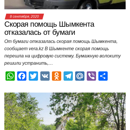
8 сентября, 2020
Скорая помощь Шымкента
отказалась от бумаги
От бумаги отказалась скорая помощь Шымкента,
сообщает vera.kz В Шымкенте скорая помощь
перешла на цифровую систему. Бумажную волокиту
решили устранить,…
W
F
T
V
O
T
M
Vi
О
h
a
wi
K
d
el
ail
b
т
at
c
tt
n
e
.R
er
п
s
e
er
o
gr
u
р
A
b
kl
a
а
p
o
a
m
в