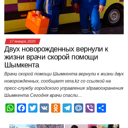
p
o
ss
и
k
ni
т
ki
ь
17 января, 2020
Двух новорожденных вернули к
жизни врачи скорой помощи
Шымкента
Врачи скорой помощи Шымкента вернули к жизни двух
новорожденных, сообщает vera.kz со ссылкой на
пресс-службу городского управления здравоохранения
Шымкента Сегодня врачи спасли…
W
F
T
V
O
T
M
Vi
О
h
a
wi
K
d
el
ail
b
т
at
c
tt
n
e
.R
er
п