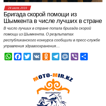
24 июля, 2019
Бригада скорой помощи из
Шымкента в числе лучших в стране
В число лучших в стране попала бригада скорой
помощи из Шымкента. О результатах
республиканского конкурса сообщили в пресс-службе
управления здравоохранения…
W
F
T
V
O
T
M
Vi
О
h
a
wi
K
d
el
ail
b
т
at
c
tt
n
e
.R
er
п
s
e
er
o
gr
u
р
A
b
kl
a
а
p
o
a
m
в
p
o
ss
и