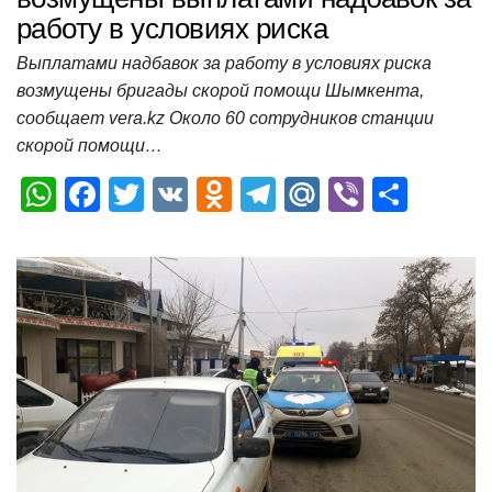
работу в условиях риска
Выплатами надбавок за работу в условиях риска
возмущены бригады скорой помощи Шымкента,
сообщает vera.kz Около 60 сотрудников станции
скорой помощи…
W
F
T
V
O
T
M
Vi
О
h
a
wi
K
d
el
ail
b
т
at
c
tt
n
e
.R
er
п
s
e
er
o
gr
u
р
A
b
kl
a
а
p
o
a
m
в
p
o
ss
и
k
ni
т
ki
ь