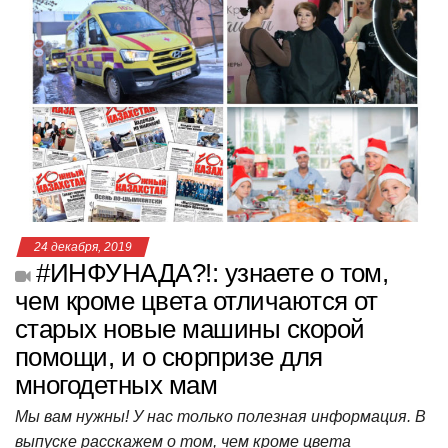
s
e
er
o
gr
u
р
A
b
kl
a
а
p
o
a
m
в
p
o
ss
и
k
ni
т
ki
ь
24 декабря, 2019
#ИНФУНАДА?!: узнаете о том,
чем кроме цвета отличаются от
старых новые машины скорой
помощи, и о сюрпризе для
многодетных мам
Мы вам нужны! У нас только полезная информация. В
выпуске расскажем о том, чем кроме цвета