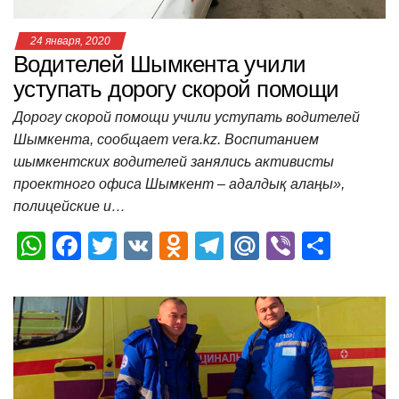
24 января, 2020
Водителей Шымкента учили
уступать дорогу скорой помощи
Дорогу скорой помощи учили уступать водителей
Шымкента, сообщает vera.kz. Воспитанием
шымкентских водителей занялись активисты
проектного офиса Шымкент – адалдық алаңы»,
полицейские и…
W
F
T
V
O
T
M
Vi
О
h
a
wi
K
d
el
ail
b
т
at
c
tt
n
e
.R
er
п
s
e
er
o
gr
u
р
A
b
kl
a
а
p
o
a
m
в