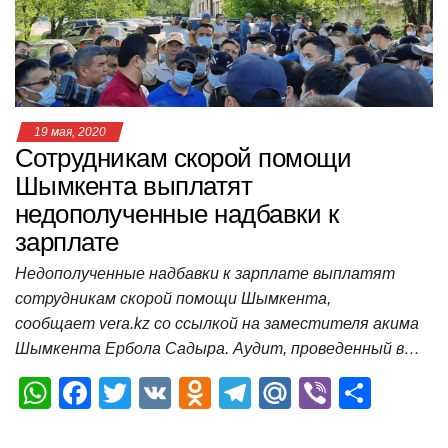
p
o
ss
и
k
ni
т
ki
ь
19 мая, 2020
Сотрудникам скорой помощи
Шымкента выплатят
недополученные надбавки к
зарплате
Недополученные надбавки к зарплате выплатят
сотрудникам скорой помощи Шымкента,
сообщает vera.kz со ссылкой на заместителя акима
Шымкента Ербола Садыра. Аудит, проведенный в…
W
F
T
V
O
T
M
Vi
О
h
a
wi
K
d
el
ail
b
т