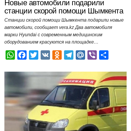
Новые автомобили подарили
станции скорой помощи Шымкента
Станции скорой помощи Шымкента подарили новые
автомобили, сообщает vera.kz Два автомобиля
марки Hyundai с современным медицинским
оборудованием красуются на площадке…
W
F
T
V
O
T
M
Vi
О
h
a
wi
K
d
el
ail
b
т
at
c
tt
n
e
.R
er
п
s
e
er
o
gr
u
р
A
b
kl
a
а
p
o
a
m
в
p
o
ss
и
k
ni
т
ki
ь