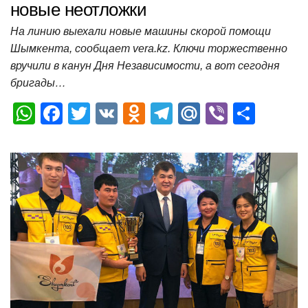
новые неотложки
На линию выехали новые машины скорой помощи
Шымкента, сообщает vera.kz. Ключи торжественно
вручили в канун Дня Независимости, а вот сегодня
бригады…
W
F
T
V
O
T
M
Vi
О
h
a
wi
K
d
el
ail
b
т
at
c
tt
n
e
.R
er
п
s
e
er
o
gr
u
р
A
b
kl
a
а
p
o
a
m
в
p
o
ss
и
k
ni
т
ki
ь