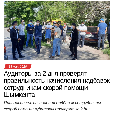
at
c
tt
n
e
.R
er
п
s
e
er
o
gr
u
р
A
b
kl
a
а
p
o
a
m
в
p
o
ss
и
k
ni
т
ki
ь
13 мая, 2020
Аудиторы за 2 дня проверят
правильность начисления надбавок
сотрудникам скорой помощи
Шымкента
Правильность начисления надбавок сотрудникам
скорой помощи аудиторы проверят за 2 дня,