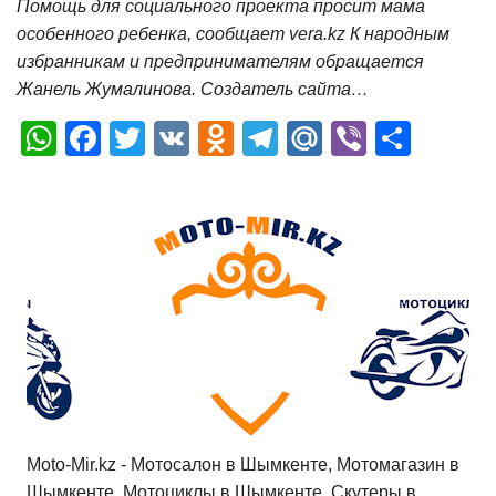
Помощь для социального проекта просит мама
особенного ребенка, сообщает vera.kz К народным
избранникам и предпринимателям обращается
Жанель Жумалинова. Создатель сайта…
W
F
T
V
O
T
M
Vi
О
h
a
wi
K
d
el
ail
b
т
at
c
tt
n
e
.R
er
п
s
e
er
o
gr
u
р
A
b
kl
a
а
p
o
a
m
в
p
o
ss
и
k
ni
т
ki
ь
Moto-Mir.kz - Мотосалон в Шымкенте, Мотомагазин в
Шымкенте, Мотоциклы в Шымкенте, Скутеры в