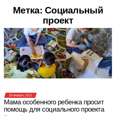
в
Метка:
Социальный
и
г
проект
а
ц
и
ю
18 января, 2021
Мама особенного ребенка просит
помощь для социального проекта