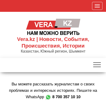
Skip
П
to
о
the
к
content
а
з
а
Vera.kz | Новости, События,
т
Происшествия, Истории
ь
Казахстан, Южный регион, Шымкент
/
С
к
р
ы
Вы можете рассказать журналистам о своих
т
ь
проблемах и интересных историях. Пишите на
н
WhatsApp
8 700 357 10 10
а