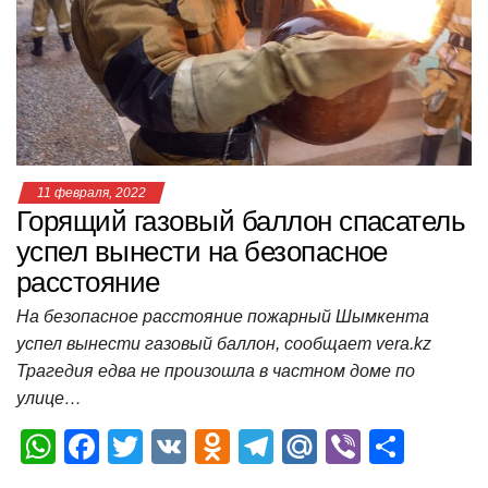
p
o
a
m
в
p
o
ss
и
k
ni
т
ki
ь
11 февраля, 2022
Горящий газовый баллон спасатель
успел вынести на безопасное
расстояние
На безопасное расстояние пожарный Шымкента
успел вынести газовый баллон, сообщает vera.kz
Трагедия едва не произошла в частном доме по
улице…
W
F
T
V
O
T
M
Vi
О
h
a
wi
K
d
el
ail
b
т