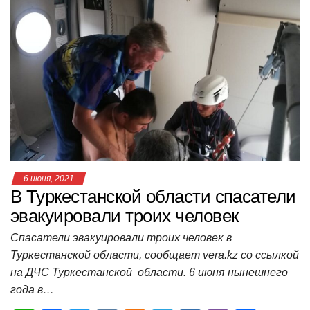
at
c
tt
n
e
.R
er
п
s
e
er
o
gr
u
р
A
b
kl
a
а
p
o
a
m
в
p
o
ss
и
k
ni
т
ki
ь
6 июня, 2021
В Туркестанской области спасатели
эвакуировали троих человек
Спасатели эвакуировали троих человек в
Туркестанской области, сообщает vera.kz со ссылкой
на ДЧС Туркестанской области. 6 июня нынешнего
года в…