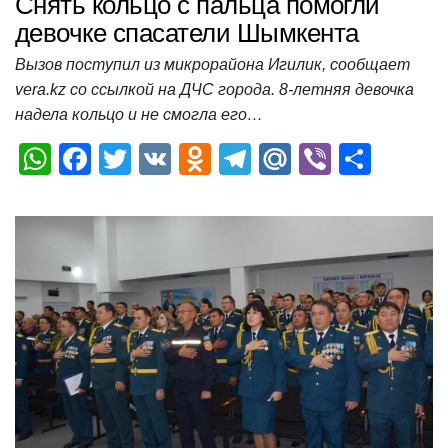
Снять кольцо с пальца помогли
девочке спасатели Шымкента
Вызов поступил из микрорайона Игилик, сообщает
vera.kz со ссылкой на ДЧС города. 8-летняя девочка
надела кольцо и не смогла его…
W
F
T
V
O
T
M
Vi
О
h
a
wi
K
d
el
ail
b
т
at
c
tt
n
e
.R
er
п
s
e
er
o
gr
u
р
A
b
kl
a
а
p
o
a
m
в
p
o
ss
и
k
ni
т
ki
ь