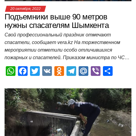
20 октября, 2022
Подъемники выше 90 метров
нужны спасателям Шымкента
Свой профессиональный праздник отмечают
спасатели, сообщает vera.kz На торжественном
мероприятии отметили особо отличившихся
пожарных и спасателей. Приказом министра по ЧС…
W
F
T
V
O
T
M
Vi
О
h
a
wi
K
d
el
ail
b
т
at
c
tt
n
e
.R
er
п
s
e
er
o
gr
u
р
A
b
kl
a
а
p
o
a
m
в
p
o
ss
и