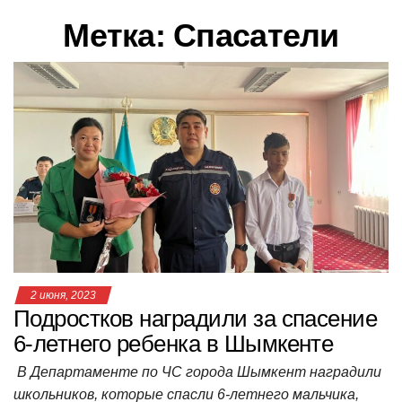
в
Метка:
Спасатели
и
г
а
ц
и
ю
2 июня, 2023
Подростков наградили за спасение
6-летнего ребенка в Шымкенте
В Департаменте по ЧС города Шымкент наградили
школьников, которые спасли 6-летнего мальчика,