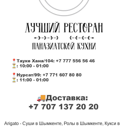
Arigato - Cуши в Шымкенте, Ролы в Шымкенте, Кукси в