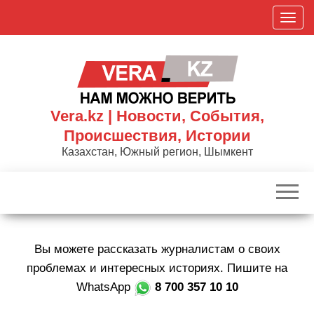
Skip
П
to
о
the
к
content
а
з
а
Vera.kz | Новости, События,
т
Происшествия, Истории
ь
Казахстан, Южный регион, Шымкент
/
С
к
р
ы
Вы можете рассказать журналистам о своих
т
ь
проблемах и интересных историях. Пишите на
н
WhatsApp
8 700 357 10 10
а