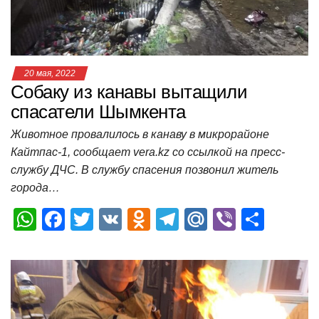
k
ni
т
ki
ь
20 мая, 2022
Собаку из канавы вытащили
спасатели Шымкента
Животное провалилось в канаву в микрорайоне
Кайтпас-1, сообщает vera.kz со ссылкой на пресс-
службу ДЧС. В службу спасения позвонил житель
города…
W
F
T
V
O
T
M
Vi
О
h
a
wi
K
d
el
ail
b
т
at
c
tt
n
e
.R
er
п
s
e
er
o
gr
u
р
A
b
kl
a
а