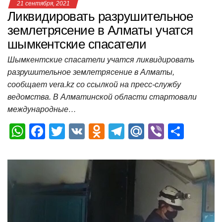
21 сентября, 2021
Ликвидировать разрушительное
землетрясение в Алматы учатся
шымкентские спасатели
Шымкентские спасатели учатся ликвидировать
разрушительное землетрясение в Алматы,
сообщает vera.kz со ссылкой на пресс-службу
ведомства. В Алматинской области стартовали
международные…
W
F
T
V
O
T
M
Vi
О
h
a
wi
K
d
el
ail
b
т
at
c
tt
n
e
.R
er
п
s
e
er
o
gr
u
р
A
b
kl
a
а
p
o
a
m
в