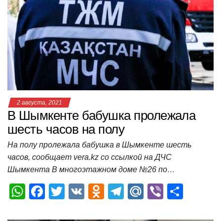
A
b
kl
a
а
p
o
a
m
в
p
o
ss
и
k
ni
т
ki
ь
2 августа, 2021
В Шымкенте бабушка пролежала
шесть часов на полу
На полу пролежала бабушка в Шымкенте шесть
часов, сообщает vera.kz со ссылкой на ДЧС
Шымкента В многоэтажном доме №26 по…
W
F
T
V
O
T
M
Vi
О
h
a
wi
K
d
el
ail
b
т