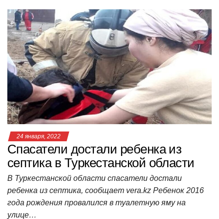
at
c
tt
n
e
.R
er
п
s
e
er
o
gr
u
р
A
b
kl
a
а
p
o
a
m
в
p
o
ss
и
k
ni
т
ki
ь
24 января, 2022
Спасатели достали ребенка из
септика в Туркестанской области
В Туркестанской области спасатели достали
ребенка из септика, сообщает vera.kz Ребенок 2016
года рождения провалился в туалетную яму на
улице…