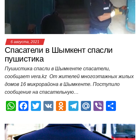
p
o
ss
и
k
ni
т
ki
ь
6 августа, 2021
Спасатели в Шымкент спасли
пушистика
Пушистика спасли в Шымкенте спасатели,
сообщает vera.kz От жителей многоэтажных жилых
домов 16 микрорайона в Шымкенте. Поступило
сообщение на спасательную…
W
F
T
V
O
T
M
Vi
О
h
a
wi
K
d
el
ail
b
т
at
c
tt
n
e
.R
er
п
s
e
er
o
gr
u
р