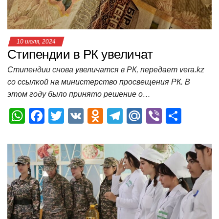
ki
ь
10 июля, 2024
Стипендии в РК увеличат
Стипендии снова увеличатся в РК, передает vera.kz
со ссылкой на министерство просвещения РК. В
этом году было принято решение о…
W
F
T
V
O
T
M
Vi
О
h
a
wi
K
d
el
ail
b
т
at
c
tt
n
e
.R
er
п
s
e
er
o
gr
u
р
A
b
kl
a
а
p
o
a
m
в
p
o
ss
и