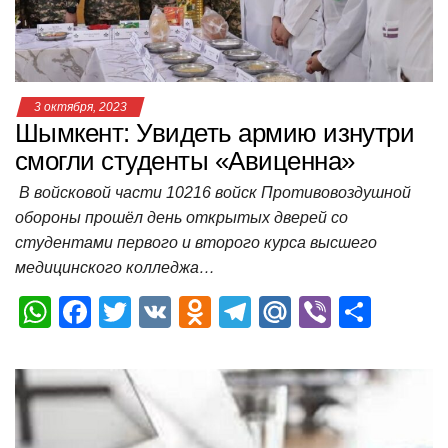
k
ni
т
ki
ь
3 октября, 2023
Шымкент: Увидеть армию изнутри
смогли студенты «Авиценна»
В войсковой части 10216 войск Противовоздушной
обороны прошёл день открытых дверей со
студентами первого и второго курса высшего
медицинского колледжа…
W
F
T
V
O
T
M
Vi
О
h
a
wi
K
d
el
ail
b
т
at
c
tt
n
e
.R
er
п
s
e
er
o
gr
u
р
A
b
kl
a
а