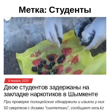
в
Метка:
Студенты
и
г
а
ц
и
ю
6 января, 2025
Двое студентов задержаны на
закладке наркотиков в Шымкенте
При проверке полицейские обнаружили и изъяли у них
50 свертков с дозами “синтетики”, сообщает vera.kz