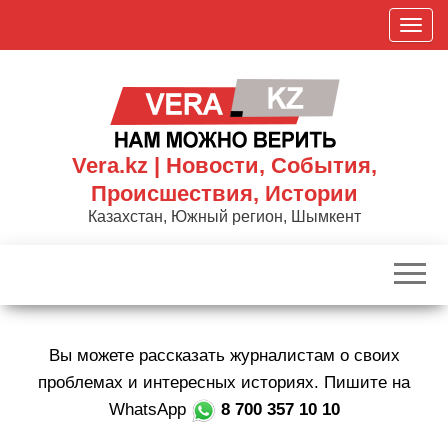
Skip
П
to
о
the
к
content
а
з
а
Vera.kz | Новости, События,
т
Происшествия, Истории
ь
Казахстан, Южный регион, Шымкент
/
С
к
р
ы
Вы можете рассказать журналистам о своих
т
ь
проблемах и интересных историях. Пишите на
н
WhatsApp
8 700 357 10 10
а