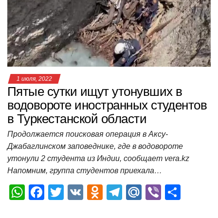
p
o
a
m
в
p
o
ss
и
k
ni
т
ki
ь
1 июля, 2022
Пятые сутки ищут утонувших в
водовороте иностранных студентов
в Туркестанской области
Продолжается поисковая операция в Аксу-
Джабаглинском заповеднике, где в водовороте
утонули 2 студента из Индии, сообщает vera.kz
Напомним, группа студентов приехала…
W
F
T
V
O
T
M
Vi
О
h
a
wi
K
d
el
ail
b
т