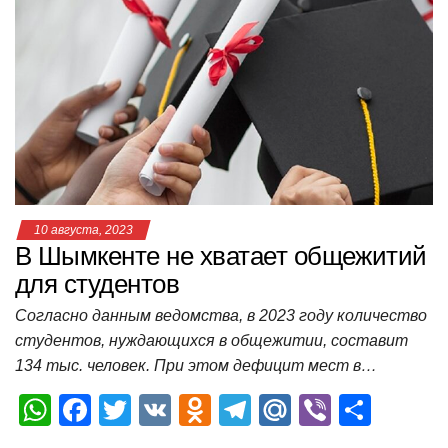
s
e
er
o
gr
u
р
A
b
kl
a
а
p
o
a
m
в
p
o
ss
и
k
ni
т
ki
ь
10 августа, 2023
В Шымкенте не хватает общежитий
для студентов
Согласно данным ведомства, в 2023 году количество
студентов, нуждающихся в общежитии, составит
134 тыс. человек. При этом дефицит мест в…
W
F
T
V
O
T
M
Vi
О
h
a
wi
K
d
el
ail
b
т