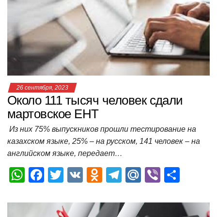
p
o
a
m
в
p
o
ss
и
k
ni
т
ki
ь
26 сентября, 2023
Около 111 тысяч человек сдали
мартовское ЕНТ
Из них 75% выпускников прошли тестирование на
казахском языке, 25% – на русском, 141 человек – на
английском языке, передает…
W
F
T
V
O
T
M
Vi
О
h
a
wi
K
d
el
ail
b
т
at
c
tt
n
e
.R
er
п