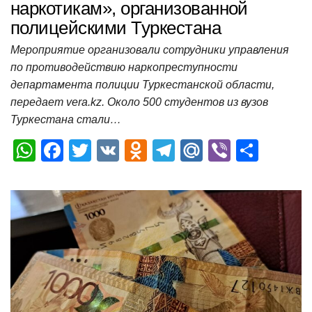
наркотикам», организованной
полицейскими Туркестана
Мероприятие организовали сотрудники управления
по противодействию наркопреступности
департамента полиции Туркестанской области,
передает vera.kz. Около 500 студентов из вузов
Туркестана стали…
W
F
T
V
O
T
M
Vi
О
h
a
wi
K
d
el
ail
b
т
at
c
tt
n
e
.R
er
п
s
e
er
o
gr
u
р
A
b
kl
a
а
p
o
a
m
в
p
o
ss
и
k
ni
т