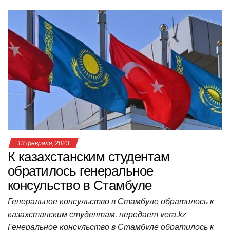
at
c
tt
n
e
.R
er
п
s
e
er
o
gr
u
р
A
b
kl
a
а
p
o
a
m
в
p
o
ss
и
k
ni
т
ki
ь
13 февраля, 2023
К казахстанским студентам
обратилось генеральное
консульство в Стамбуле
Генеральное консульство в Стамбуле обратилось к
казахстанским студентам, передает vera.kz
Генеральное консульство в Стамбуле обратилось к