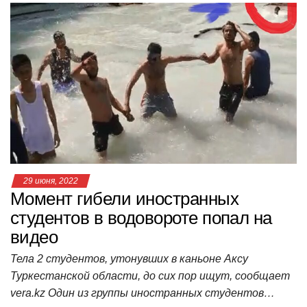
at
c
tt
n
e
.R
er
п
s
e
er
o
gr
u
р
A
b
kl
a
а
p
o
a
m
в
p
o
ss
и
k
ni
т
ki
ь
29 июня, 2022
Момент гибели иностранных
студентов в водовороте попал на
видео
Тела 2 студентов, утонувших в каньоне Аксу
Туркестанской области, до сих пор ищут, сообщает
vera.kz Один из группы иностранных студентов…