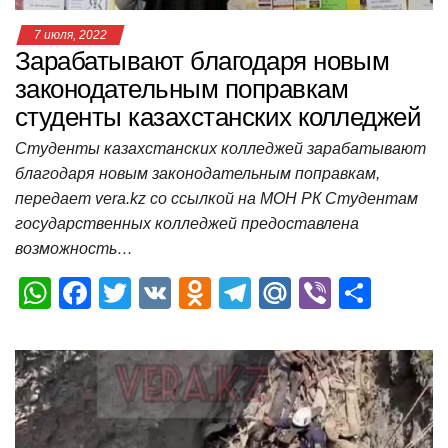
7 июля, 2022
Зарабатывают благодаря новым
законодательным поправкам
студенты казахстанских колледжей
Студенты казахстанских колледжей зарабатывают
благодаря новым законодательным поправкам,
передает vera.kz со ссылкой на МОН РК Студентам
государственных колледжей предоставлена
возможность…
W
F
T
V
O
T
M
Vi
О
h
a
wi
K
d
el
ail
b
т
at
c
tt
n
e
.R
er
п
s
e
er
o
gr
u
р
A
b
kl
a
а