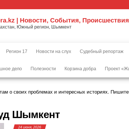
ra.kz | Новости, События, Происшествия
захстан, Южный регион, Шымкент
Регион 17
Новости на слух
Судебный репортаж
шное дело
Полезности
Корзина добра
Проект «Жи
там о своих проблемах и интересных историях. Пишит
уд Шымкент
24 июня, 2026