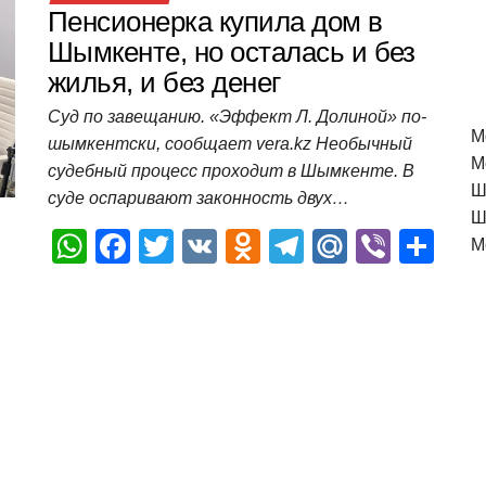
Пенсионерка купила дом в
Шымкенте, но осталась и без
жилья, и без денег
Суд по завещанию. «Эффект Л. Долиной» по-
M
шымкентски, сообщает vera.kz Необычный
М
судебный процесс проходит в Шымкенте. В
Ш
суде оспаривают законность двух…
Ш
W
F
T
V
O
T
M
Vi
О
М
h
a
wi
K
d
el
ail
b
т
at
c
tt
n
e
.R
er
п
s
e
er
o
gr
u
р
A
b
kl
a
а
p
o
a
m
в
p
o
ss
и