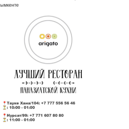
ымкенте