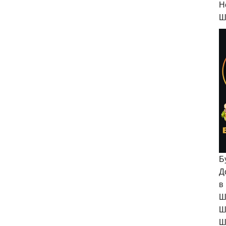
H
Ш
Б
Д
в
Ш
Ш
Ш