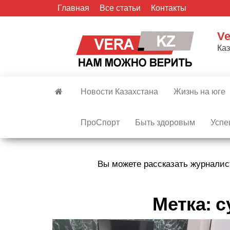
Skip
Главная
Все статьи
Контакты
to
the
Ve
content
Ка
Новости Казахстана
Жизнь на юге
ПроСпорт
Быть здоровым
Успе
Вы можете рассказать журналис
Метка:
с