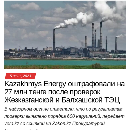
at
c
tt
n
e
.R
er
п
s
e
er
o
gr
u
р
A
b
kl
a
а
p
o
a
m
в
p
o
ss
и
k
ni
т
ki
ь
5 июня, 2023
Kazakhmys Energy оштрафовали на
27 млн тенге после проверок
Жезказганской и Балхашской ТЭЦ
В надзорном органе отметили, что по результатам
проверки выявлено порядка 600 нарушений, передает
vera.kz со ссылкой на Zakon.kz Прокуратурой