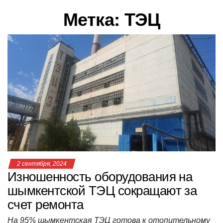
в
Метка:
ТЭЦ
и
г
а
ц
и
ю
2 сентября, 2024
Изношенность оборудования на
шымкентской ТЭЦ сокращают за
счет ремонта
На 95% шымкентская ТЭЦ готова к отопительному