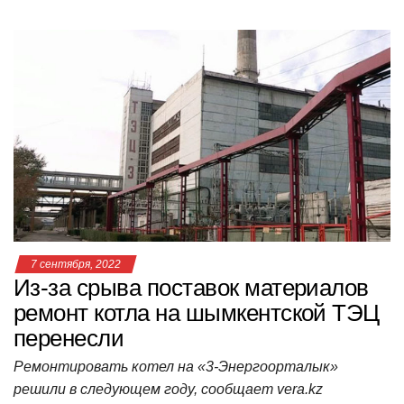
h
a
wi
K
d
el
ail
b
т
at
c
tt
n
e
.R
er
п
s
e
er
o
gr
u
р
A
b
kl
a
а
p
o
a
m
в
p
o
ss
и
k
ni
т
ki
ь
7 сентября, 2022
Из-за срыва поставок материалов
ремонт котла на шымкентской ТЭЦ
перенесли
Ремонтировать котел на «3-Энергоорталык»
решили в следующем году, сообщает vera.kz