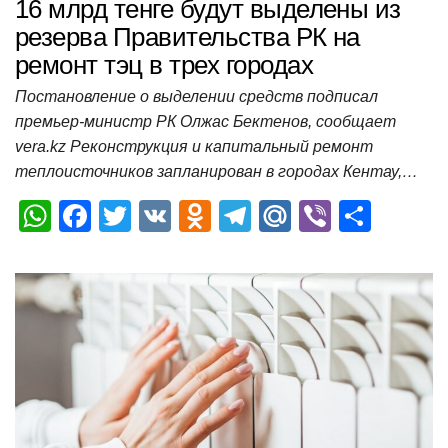
16 млрд тенге будут выделены из
резерва Правительства РК на
ремонт тэц в трех городах
Постановление о выделении средств подписал
премьер-министр РК Олжас Бектенов, сообщает
vera.kz Реконструкция и капитальный ремонт
теплоисточников запланирован в городах Кентау,…
W
F
T
V
O
T
M
Vi
О
h
a
wi
K
d
el
ail
b
т
at
c
tt
n
e
.R
er
п
s
e
er
o
gr
u
р
A
b
kl
a
а
p
o
a
m
в
p
o
ss
и
k
ni
т