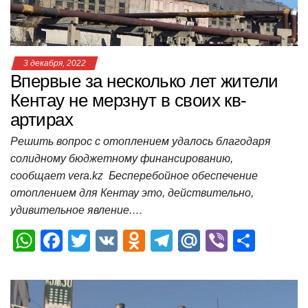
ki
ь
3 декабря, 2022
Впервые за несколько лет жители
Кентау не мерзнут в своих кв­
артирах​
Решить вопрос с отоплением удалось благодаря
солидному бюджетному финансированию,
сообщает vera.kz ​ Бесперебойное обеспечение
отоплением для Кентау это, действительно,
удивительное явление.…
W
F
T
V
O
T
M
Vi
О
h
a
wi
K
d
el
ail
b
т
at
c
tt
n
e
.R
er
п
s
e
er
o
gr
u
р