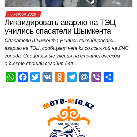
6 ноября, 2020
Ликвидировать аварию на ТЭЦ
учились спасатели Шымкента
Спасатели Шымкента учились ликвидировать
аварию на ТЭЦ, сообщает vera.kz со ссылкой на ДЧС
города. Специальные учения на стратегическом
объекте прошли сегодня для…
W
F
T
V
O
T
M
Vi
О
h
a
wi
K
d
el
ail
b
т
at
c
tt
n
e
.R
er
п
s
e
er
o
gr
u
р
A
b
kl
a
а
p
o
a
m
в
p
o
ss
и