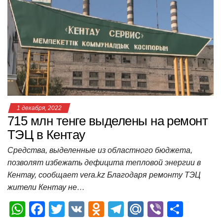
A
b
kl
a
а
p
o
a
m
в
p
o
ss
и
k
ni
т
ki
ь
1 декабря, 2022
715 млн тенге выделены на ремонт
ТЭЦ в Кентау
Средства, выделенные из областного бюджета,
позволят избежать дефицита тепловой энергии в
Кентау, сообщает vera.kz Благодаря ремонту ТЭЦ
жители Кентау не…
W
F
T
V
O
T
M
Vi
О