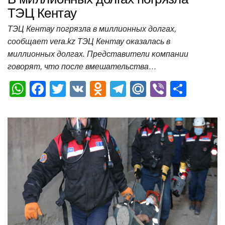
ТЭЦ Кентау
ТЭЦ Кентау погрязла в миллионных долгах,
сообщает vera.kz ТЭЦ Кентау оказалась в
миллионных долгах. Представители компании
говорят, что после вмешательства…
W
F
T
V
O
T
M
Vi
О
h
a
wi
K
d
el
ail
b
т
at
c
tt
n
e
.R
er
п
s
e
er
o
gr
u
р
A
b
kl
a
а
p
o
a
m
в
p
o
ss
и
k
ni
т
ki
ь