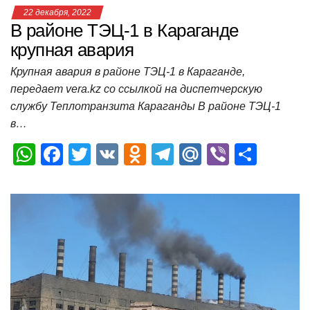
22 декабря, 2022
В районе ТЭЦ-1 в Караганде
крупная авария
Крупная авария в районе ТЭЦ-1 в Караганде,
передает vera.kz со ссылкой на диспетчерскую
службу Теплотранзита Караганды В районе ТЭЦ-1
в…
W
F
T
V
O
T
M
Vi
О
h
a
wi
K
d
el
ail
b
т
at
c
tt
n
e
.R
er
п
s
e
er
o
gr
u
р
A
b
kl
a
а
p
o
a
m
в
p
o
ss
и
k
ni
т