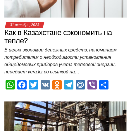
ki
ь
31 октября, 2023
Как в Казахстане сэкономить на
тепле?
В целях экономии денежных средств, напоминаем
потребителям о необходимости установления
общедомовых приборов учета тепловой энергии,
передает vera.kz со ссылкой на…
W
F
T
V
O
T
M
Vi
О
h
a
wi
K
d
el
ail
b
т
at
c
tt
n
e
.R
er
п
s
e
er
o
gr
u
р
A
b
kl
a
а