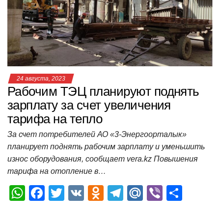
p
o
a
m
в
p
o
ss
и
k
ni
т
ki
ь
24 августа, 2023
Рабочим ТЭЦ планируют поднять
зарплату за счет увеличения
тарифа на тепло
За счет потребителей АО «3-Энергоорталык»
планирует поднять рабочим зарплату и уменьшить
износ оборудования, сообщает vera.kz Повышения
тарифа на отопление в…
W
F
T
V
O
T
M
Vi
О
h
a
wi
K
d
el
ail
b
т