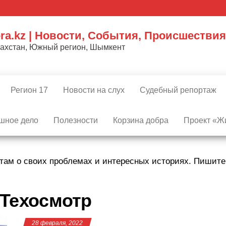
ra.kz | Новости, События, Происшествия
захстан, Южный регион, Шымкент
Регион 17
Новости на слух
Судебный репортаж
шное дело
Полезности
Корзина добра
Проект «Жи
там о своих проблемах и интересных историях. Пишит
Техосмотр
28 февраля, 2022