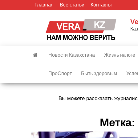
Skip
Главная
Все статьи
Контакты
to
the
Ve
content
Ка
Новости Казахстана
Жизнь на юге
ПроСпорт
Быть здоровым
Успе
Вы можете рассказать журналис
Метка: