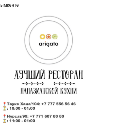
ымкенте