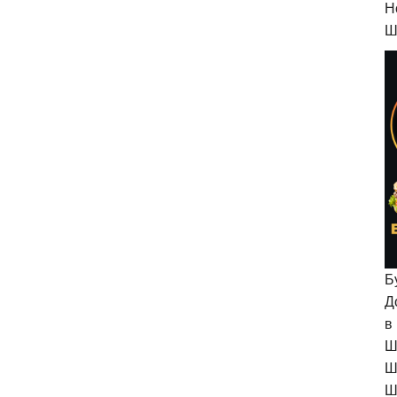
H
Ш
Б
Д
в
Ш
Ш
Ш