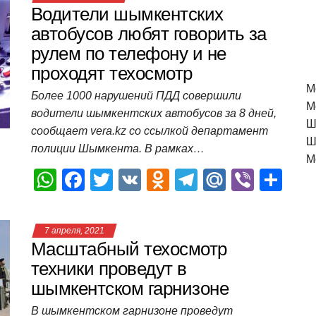
Водители шымкентских
автобусов любят говорить за
рулем по телефону и не
проходят техосмотр
M
Более 1000 нарушений ПДД совершили
М
водители шымкентских автобусов за 8 дней,
Ш
сообщает vera.kz со ссылкой департамент
Ш
полиции Шымкента. В рамках…
М
W
F
T
V
O
T
M
Vi
О
h
a
wi
K
d
el
ail
b
т
at
c
tt
n
e
.R
er
п
7 апреля, 2021
s
e
er
o
gr
u
р
Масштабный техосмотр
A
b
kl
a
а
техники проведут в
шымкентском гарнизоне
p
o
a
m
в
p
o
ss
и
В шымкентском гарнизоне проведут